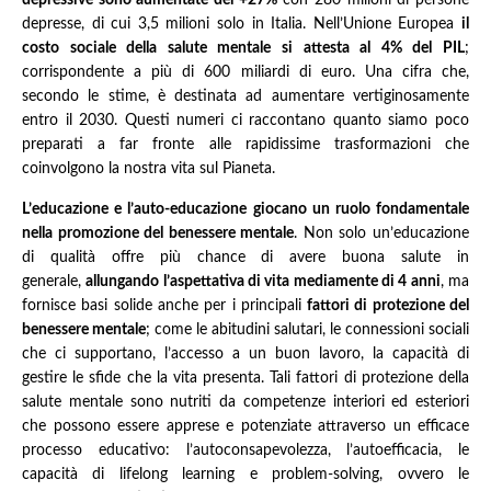
depressive sono aumentate del +27%
con 280 milioni di persone
depresse, di cui 3,5 milioni solo in Italia. Nell’Unione Europea
il
costo sociale della salute mentale si attesta al 4% del PIL
;
corrispondente a più di 600 miliardi di euro. Una cifra che,
secondo le stime, è destinata ad aumentare vertiginosamente
entro il 2030. Questi numeri ci raccontano quanto siamo poco
preparati a far fronte alle rapidissime trasformazioni che
coinvolgono la nostra vita sul Pianeta.
L’educazione e l’auto-educazione giocano un ruolo fondamentale
nella promozione del benessere mentale
. Non solo un’educazione
di qualità offre più chance di avere buona salute in
generale,
allungando l’aspettativa di vita mediamente di 4 anni
, ma
fornisce basi solide anche per i principali
fattori di protezione del
benessere mentale
; come le abitudini salutari, le connessioni sociali
che ci supportano, l’accesso a un buon lavoro, la capacità di
gestire le sfide che la vita presenta. Tali fattori di protezione della
salute mentale sono nutriti da competenze interiori ed esteriori
che possono essere apprese e potenziate attraverso un efficace
processo educativo: l’autoconsapevolezza, l’autoefficacia, le
capacità di lifelong learning e problem-solving, ovvero le