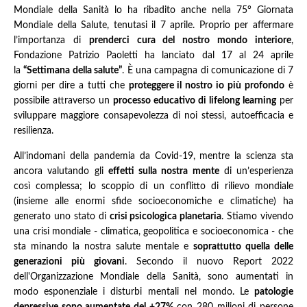
Mondiale della Sanità lo ha ribadito anche nella 75° Giornata
Mondiale della Salute, tenutasi il 7 aprile. Proprio per affermare
l’importanza di
prenderci cura del nostro mondo interiore
,
Fondazione Patrizio Paoletti ha lanciato dal 17 al 24 aprile
la
“Settimana della salute”
. È una campagna di comunicazione di 7
giorni per dire a tutti che
proteggere il nostro io più profondo
è
possibile attraverso un
processo educativo di lifelong learning
per
sviluppare maggiore consapevolezza di noi stessi, autoefficacia e
resilienza.
All’indomani della pandemia da Covid-19, mentre la scienza sta
ancora valutando gli
effetti sulla nostra mente
di un’esperienza
così complessa; lo scoppio di un conflitto di rilievo mondiale
(insieme alle enormi sfide socioeconomiche e climatiche) ha
generato uno stato di
crisi psicologica planetaria
. Stiamo vivendo
una crisi mondiale - climatica, geopolitica e socioeconomica - che
sta minando la nostra salute mentale e
soprattutto quella delle
generazioni più giovani
. Secondo il nuovo Report 2022
dell'Organizzazione Mondiale della Sanità, sono aumentati in
modo esponenziale i disturbi mentali nel mondo. Le
patologie