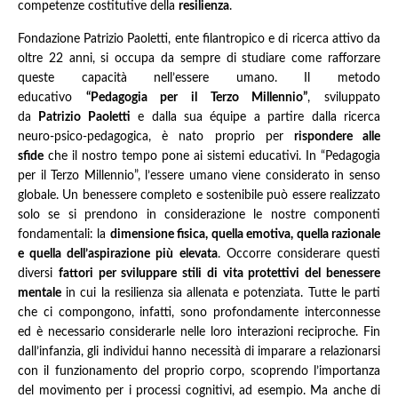
competenze costitutive della
resilienza
.
Fondazione Patrizio Paoletti, ente filantropico e di ricerca attivo da
oltre 22 anni, si occupa da sempre di studiare come rafforzare
queste capacità nell’essere umano. Il metodo
educativo
“Pedagogia per il Terzo Millennio”
, sviluppato
da
Patrizio Paoletti
e dalla sua équipe a partire dalla ricerca
neuro-psico-pedagogica, è nato proprio per
rispondere alle
sfide
che il nostro tempo pone ai sistemi educativi. In “Pedagogia
per il Terzo Millennio”, l’essere umano viene considerato in senso
globale. Un benessere completo e sostenibile può essere realizzato
solo se si prendono in considerazione le nostre componenti
fondamentali: la
dimensione fisica, quella emotiva, quella razionale
e quella dell’aspirazione più elevata
. Occorre considerare questi
diversi
fattori per sviluppare stili di vita protettivi del benessere
mentale
in cui la resilienza sia allenata e potenziata. Tutte le parti
che ci compongono, infatti, sono profondamente interconnesse
ed è necessario considerarle nelle loro interazioni reciproche. Fin
dall’infanzia, gli individui hanno necessità di imparare a relazionarsi
con il funzionamento del proprio corpo, scoprendo l’importanza
del movimento per i processi cognitivi, ad esempio. Ma anche di