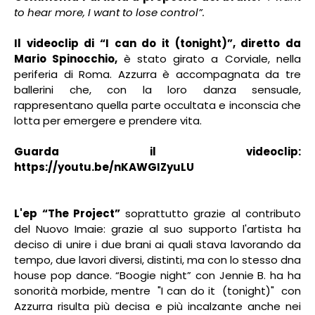
to hear more, I want to lose control”.
Il videoclip di “I can do it (tonight)”, diretto da
Mario Spinocchio,
è stato girato a Corviale, nella
periferia di Roma. Azzurra è accompagnata da tre
ballerini che, con la loro danza sensuale,
rappresentano quella parte occultata e inconscia che
lotta per emergere e prendere vita.
Guarda il videoclip:
https://youtu.be/nKAWGIZyuLU
L'ep “The Project”
soprattutto grazie al contributo
del Nuovo Imaie: grazie al suo supporto l'artista ha
deciso di unire i due brani ai quali stava lavorando da
tempo, due lavori diversi, distinti, ma con lo stesso dna
house pop dance. “Boogie night” con Jennie B. ha ha
sonorità morbide, mentre
"I can do it
(tonight)"
con
Azzurra risulta più decisa e più incalzante anche nei