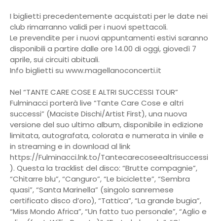
I biglietti precedentemente acquistati per le date nei
club rimarranno validi per i nuovi spettacoli.
Le prevendite per i nuovi appuntamenti estivi saranno
disponibili a partire dalle ore 14.00 di oggi, giovedì 7
aprile, sui circuiti abituali.
Info biglietti su www.magellanoconcerti.it
Nel “TANTE CARE COSE E ALTRI SUCCESSI TOUR”
Fulminacci porterà live “Tante Care Cose e altri
successi” (Maciste Dischi/Artist First), una nuova
versione del suo ultimo album, disponibile in edizione
limitata, autografata, colorata e numerata in vinile e
in streaming e in download al link
https://Fulminacci.lnk.to/Tantecarecoseealtrisuccessi
). Questa la tracklist del disco: “Brutte compagnie”,
“Chitarre blu”, “Canguro”, “Le biciclette”, “Sembra
quasi”, “Santa Marinella” (singolo sanremese
certificato disco d’oro), “Tattica”, “La grande bugia”,
“Miss Mondo Africa”, “Un fatto tuo personale”, “Aglio e