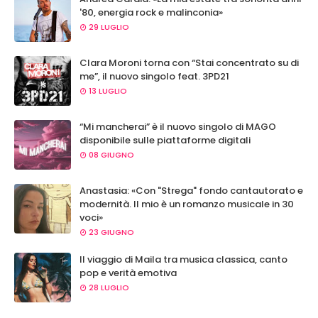
'80, energia rock e malinconia»
29 LUGLIO
Clara Moroni torna con “Stai concentrato su di
me”, il nuovo singolo feat. 3PD21
13 LUGLIO
“Mi mancherai” è il nuovo singolo di MAGO
disponibile sulle piattaforme digitali
08 GIUGNO
Anastasia: «Con "Strega" fondo cantautorato e
modernità. Il mio è un romanzo musicale in 30
voci»
23 GIUGNO
Il viaggio di Maila tra musica classica, canto
pop e verità emotiva
28 LUGLIO