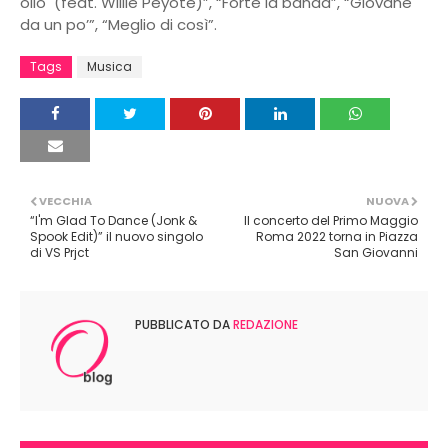
olio (feat. Willie Peyote)”, “Forte la banda”, “Giovane
da un po’”, “Meglio di così”.
Tags
Musica
VECCHIA
NUOVA
“I'm Glad To Dance (Jonk &
Il concerto del Primo Maggio
Spook Edit)” il nuovo singolo
Roma 2022 torna in Piazza
di VS Prjct
San Giovanni
PUBBLICATO DA
REDAZIONE