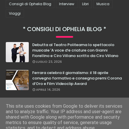
Consigli di Ophelia Blog
Interview
Libri
Musica
Viaggi
CONSIGLI DI OPHELIA BLOG
Debutta al Teatro Politeama lo spettacolo
musicale 'A voce d’e criature con Gianni
Fiorellino e Ciro Villano scritto da Ciro Villano
LUGLIO 23, 2026
Ferrara celebra il giornalismo: il 18 aprile
convegno formativo e consegna premi Corona
d’Oro e Film Videoclip Award
APRILE 14, 2026
Cristian Calabrese: dal 27 febbraio in teatro
con il suo nuovo spettacolo "E Loro Lo Sanno"
This site uses cookies from Google to deliver its services
and to analyze traffic. Your IP address and user-agent are
FEBBRAIO 17, 2026
shared with Google along with performance and security
metrics to ensure quality of service, generate usage
statistics, and to detect and address abuse.