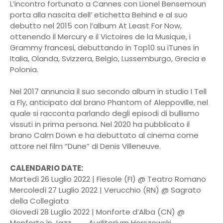
L’incontro fortunato a Cannes con Lionel Bensemoun
porta alla nascita dell’ etichetta Behind e al suo
debutto nel 2015 con l’album At Least For Now,
ottenendo il Mercury e il Victoires de la Musique, i
Grammy francesi, debuttando in Top10 su iTunes in
Italia, Olanda, Svizzera, Belgio, Lussemburgo, Grecia e
Polonia.
Nel 2017 annuncia il suo secondo album in studio I Tell
a Fly, anticipato dal brano Phantom of Aleppoville, nel
quale si racconta parlando degli episodi di bullismo
vissuti in prima persona. Nel 2020 ha pubblicato il
brano Calm Down e ha debuttato al cinema come
attore nel film “Dune” di Denis Villeneuve.
CALENDARIO DATE:
Martedì 26 Luglio 2022 | Fiesole (FI) @ Teatro Romano
Mercoledì 27 Luglio 2022 | Verucchio (RN) @ Sagrato
della Collegiata
Giovedì 28 Luglio 2022 | Monforte d’Alba (CN) @
Monforte in Jazz, Auditorium Horszowski