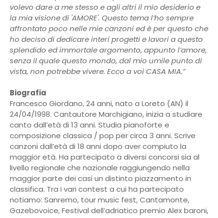
volevo dare a me stesso e agli altri il mio desiderio e
la mia visione di 'AMORE'. Questo tema l’ho sempre
affrontato poco nelle mie canzoni ed è per questo che
ho deciso di dedicare interi progetti e lavori a questo
splendido ed immortale argomento, appunto l’amore,
senza il quale questo mondo, dal mio umile punto di
vista, non potrebbe vivere. Ecco a voi CASA MIA.”
Biografia
Francesco Giordano, 24 anni, nato a Loreto (AN) il
24/04/1998. Cantautore Marchigiano, inizia a studiare
canto dall’età di 13 anni. Studia pianoforte e
composizione classica / pop per circa 3 anni. Scrive
canzoni dall’età di 18 anni dopo aver compiuto la
maggior età. Ha partecipato a diversi concorsi sia al
livello regionale che nazionale raggiungendo nella
maggior parte dei casi un distinto piazzamento in
classifica. Tra i vari contest a cui ha partecipato
notiamo: Sanremo, tour music fest, Cantamonte,
Gazebovoice, Festival dell’adriatico premio Alex baroni,