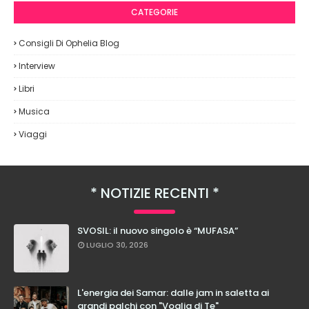
CATEGORIE
Consigli Di Ophelia Blog
Interview
Libri
Musica
Viaggi
NOTIZIE RECENTI
SVOSIL: il nuovo singolo è “MUFASA”
LUGLIO 30, 2026
L'energia dei Samar: dalle jam in saletta ai
grandi palchi con "Voglia di Te"