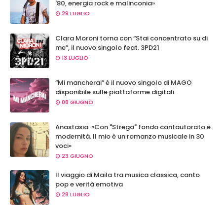
'80, energia rock e malinconia»
29 LUGLIO
Clara Moroni torna con “Stai concentrato su di
me”, il nuovo singolo feat. 3PD21
13 LUGLIO
“Mi mancherai” è il nuovo singolo di MAGO
disponibile sulle piattaforme digitali
08 GIUGNO
Anastasia: «Con "Strega" fondo cantautorato e
modernità. Il mio è un romanzo musicale in 30
voci»
23 GIUGNO
Il viaggio di Maila tra musica classica, canto
pop e verità emotiva
28 LUGLIO