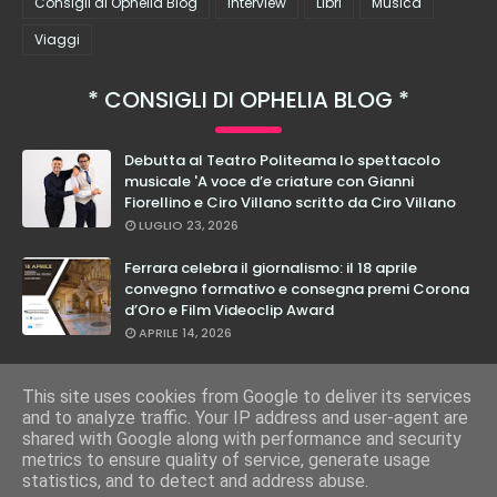
Consigli di Ophelia Blog
Interview
Libri
Musica
Viaggi
CONSIGLI DI OPHELIA BLOG
Debutta al Teatro Politeama lo spettacolo
musicale 'A voce d’e criature con Gianni
Fiorellino e Ciro Villano scritto da Ciro Villano
LUGLIO 23, 2026
Ferrara celebra il giornalismo: il 18 aprile
convegno formativo e consegna premi Corona
d’Oro e Film Videoclip Award
APRILE 14, 2026
Cristian Calabrese: dal 27 febbraio in teatro
con il suo nuovo spettacolo "E Loro Lo Sanno"
This site uses cookies from Google to deliver its services
and to analyze traffic. Your IP address and user-agent are
FEBBRAIO 17, 2026
shared with Google along with performance and security
metrics to ensure quality of service, generate usage
statistics, and to detect and address abuse.