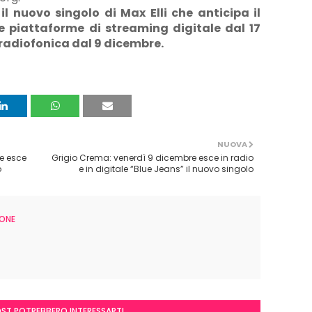
il nuovo singolo di Max Elli che anticipa il
e piattaforme di streaming digitale dal 17
radiofonica dal 9 dicembre.
NUOVA
e esce
Grigio Crema: venerdì 9 dicembre esce in radio
o
e in digitale “Blue Jeans” il nuovo singolo
ONE
OST POTREBBERO INTERESSARTI