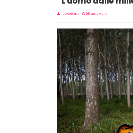
“L'uomo dalle mille
REDAZIONE
05 DICEMBRE