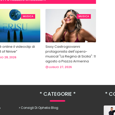
MUSICA
MUSICA
 è online il videoclip di
Sissy Castrogiovanni
 of Ninive”
protagonista dell'opera-
musical "La Regina di Sicilia": 11
IO 28, 2026
agosto a Piazza Armerina
LUGLIO 27, 2026
CATEGORIE
CO
è
Consigli Di Ophelia Blog