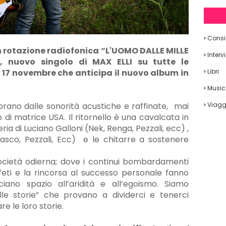
Consig
in rotazione radiofonica “L'UOMO DALLE MILLE
Interv
), nuovo singolo di MAX ELLI su tutte le
 17 novembre che anticipa il nuovo album in
Libri
Musi
brano dalle sonorità acustiche e raffinate,
mai
Viagg
di matrice USA. Il ritornello è una cavalcata in
ia di Luciano Galloni (Nek, Renga, Pezzali, ecc) ,
asco, Pezzali, Ecc)
e le chitarre a sostenere
società odierna; dove i continui bombardamenti
rofeti e la rincorsa al successo personale fanno
iano spazio all’aridità e all’egoismo. Siamo
lle storie” che provano a dividerci e tenerci
e le loro storie.