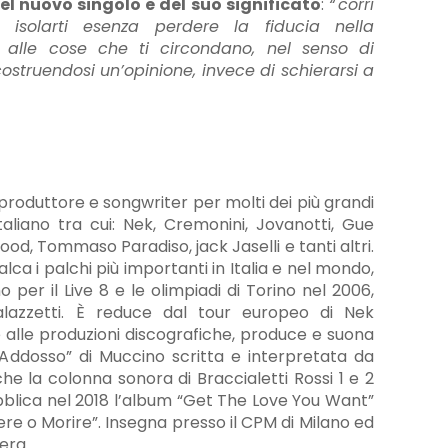
el nuovo singolo e del suo significato
:
“'corri
 isolarti esenza perdere la fiducia nella
 alle cose che ti circondano, nel senso di
ostruendosi un’opinione, invece di schierarsi a
 produttore e songwriter per molti dei più grandi
liano tra cui: Nek, Cremonini, Jovanotti, Gue
d, Tommaso Paradiso, jack Jaselli e tanti altri.
ca i palchi più importanti in Italia e nel mondo,
o per il Live 8 e le olimpiadi di Torino nel 2006,
palazzetti. È reduce dal tour europeo di Nek
 alle produzioni discografiche, produce e suona
e Addosso” di Muccino scritta e interpretata da
he la colonna sonora di Braccialetti Rossi 1 e 2
blica nel 2018 l’album “Get The Love You Want”
ere o Morire”. Insegna presso il CPM di Milano ed
erg.