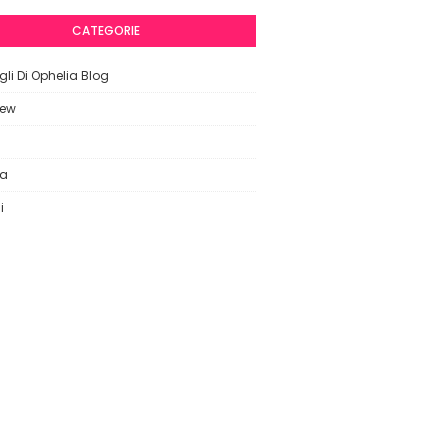
CATEGORIE
li Di Ophelia Blog
iew
ca
i