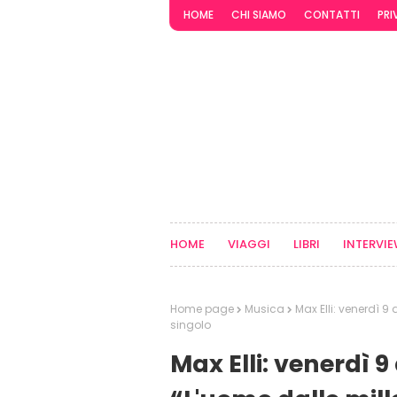
HOME
CHI SIAMO
CONTATTI
PRI
HOME
VIAGGI
LIBRI
INTERVI
Home page
Musica
Max Elli: venerdì 9
singolo
Max Elli: venerdì 