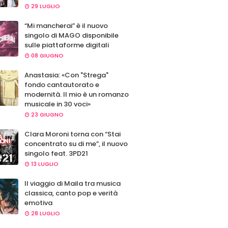
29 LUGLIO
“Mi mancherai” è il nuovo
singolo di MAGO disponibile
sulle piattaforme digitali
08 GIUGNO
Anastasia: «Con "Strega"
fondo cantautorato e
modernità. Il mio è un romanzo
musicale in 30 voci»
23 GIUGNO
Clara Moroni torna con “Stai
concentrato su di me”, il nuovo
singolo feat. 3PD21
13 LUGLIO
Il viaggio di Maila tra musica
classica, canto pop e verità
emotiva
28 LUGLIO