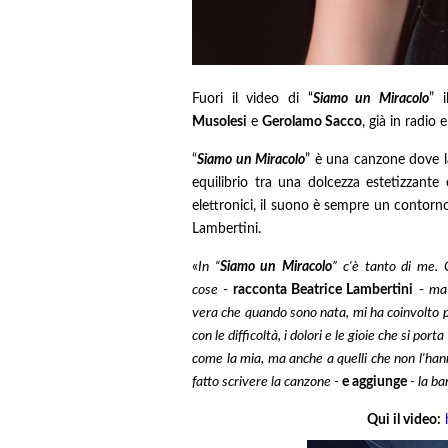
Fuori il video di “
Siamo un Miracolo
” 
Musolesi
e
Gerolamo Sacco
, già in radio e
“
Siamo un Miracolo
” è una canzone dove la
equilibrio tra una dolcezza estetizzante
elettronici, il suono è sempre un contorno,
Lambertini.
«
In “
Siamo un Miracolo
” c'è tanto di me. C
cose
-
racconta Beatrice Lambertini
-
ma 
vera che quando sono nata, mi ha coinvolto p
con le difficoltà, i dolori e le gioie che si p
come la mia, ma anche a quelli che non l'han
fatto scrivere la canzone -
e aggiunge
- la ba
Qui il video: