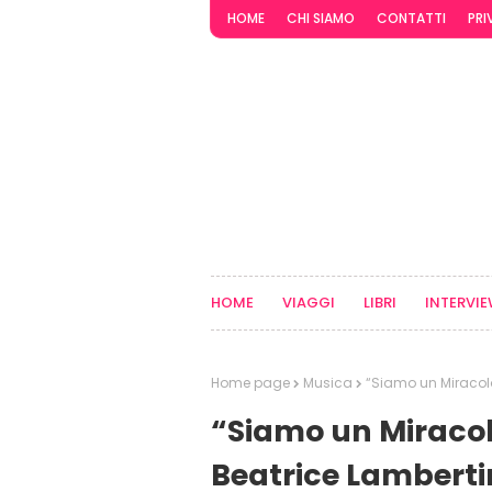
HOME
CHI SIAMO
CONTATTI
PRI
HOME
VIAGGI
LIBRI
INTERVI
Home page
Musica
“Siamo un Miracolo”
“Siamo un Miracolo
Beatrice Lambertini