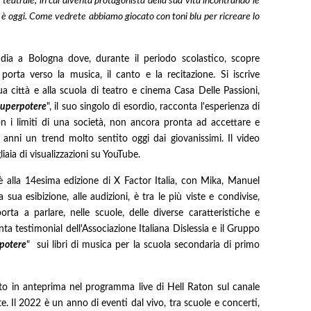
 teatrale, in cui diventa protagonista della sua vita incontrando le
 è oggi. Come vedrete abbiamo giocato con toni blu per ricreare lo
dia a Bologna dove, durante il periodo scolastico, scopre
porta verso la musica, il canto e la recitazione. Si iscrive
 città e alla scuola di teatro e cinema Casa Delle Passioni,
uperpotere
", il suo singolo di esordio, racconta l'esperienza di
n i limiti di una società, non ancora pronta ad accettare e
 anni un trend molto sentito oggi dai giovanissimi. Il video
aia di visualizzazioni su YouTube.
è alla 14esima edizione di X Factor Italia, con Mika, Manuel
ua esibizione, alle audizioni, è tra le più viste e condivise,
ta a parlare, nelle scuole, delle diverse caratteristiche e
a testimonial dell'Associazione Italiana Dislessia e il Gruppo
potere
" sui libri di musica per la scuola secondaria di primo
to in anteprima nel programma live di Hell Raton sul canale
e. Il 2022 è un anno di eventi dal vivo, tra scuole e concerti,