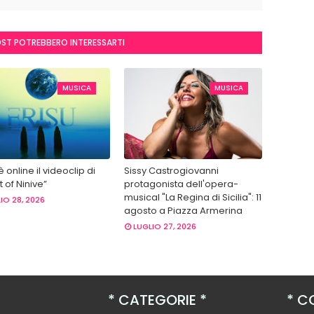
OST POTREBBERO INTERESSARTI
MUSICA
MUSICA
 è online il videoclip di
Sissy Castrogiovanni
 of Ninive”
protagonista dell'opera-
musical "La Regina di Sicilia": 11
IO 28, 2026
agosto a Piazza Armerina
LUGLIO 27, 2026
CATEGORIE
CO