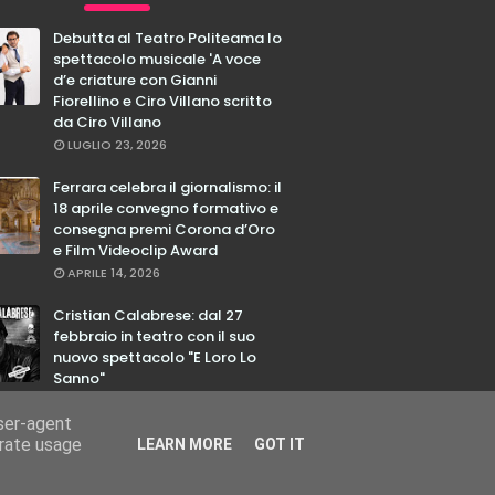
Debutta al Teatro Politeama lo
spettacolo musicale 'A voce
d’e criature con Gianni
Fiorellino e Ciro Villano scritto
da Ciro Villano
LUGLIO 23, 2026
Ferrara celebra il giornalismo: il
18 aprile convegno formativo e
consegna premi Corona d’Oro
e Film Videoclip Award
APRILE 14, 2026
Cristian Calabrese: dal 27
febbraio in teatro con il suo
nuovo spettacolo "E Loro Lo
Sanno"
FEBBRAIO 17, 2026
user-agent
erate usage
LEARN MORE
GOT IT