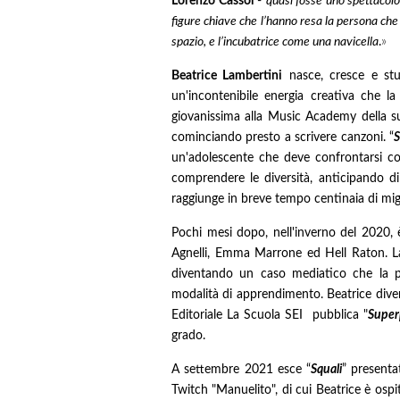
Lorenzo Cassol
-
quasi fosse uno spettacolo
figure chiave che l’hanno resa la persona che
spazio, e l’incubatrice come una navicella
.
»
Beatrice Lambertini
nasce, cresce e stu
un'incontenibile energia creativa che la 
giovanissima alla Music Academy della sua
cominciando presto a scrivere canzoni. “
S
un'adolescente che deve confrontarsi co
comprendere le diversità, anticipando di
raggiunge in breve tempo centinaia di migli
Pochi mesi dopo, nell'inverno del 2020, 
Agnelli, Emma Marrone ed Hell Raton. La s
diventando un caso mediatico che la por
modalità di apprendimento. Beatrice divent
Editoriale La Scuola SEI pubblica "
Super
grado.
A settembre 2021 esce “
Squali
” presenta
Twitch "Manuelito", di cui Beatrice è ospit