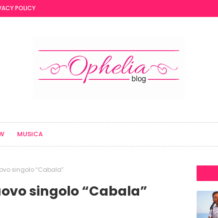
VACY POLICY
EW
MUSICA
nuovo singolo “Cabala”
nuovo singolo “Cabala”