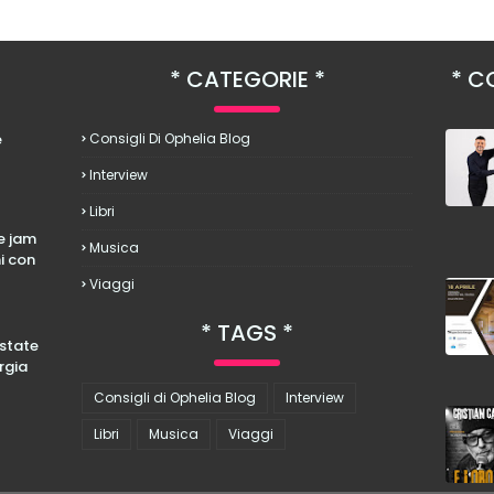
CATEGORIE
CO
è
Consigli Di Ophelia Blog
Interview
Libri
le jam
Musica
hi con
Viaggi
TAGS
estate
rgia
Consigli di Ophelia Blog
Interview
Libri
Musica
Viaggi