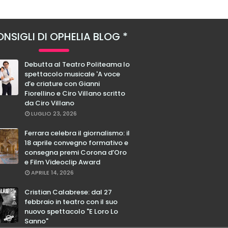
NSIGLI DI OPHELIA BLOG
Debutta al Teatro Politeama lo
spettacolo musicale 'A voce
d’e criature con Gianni
Fiorellino e Ciro Villano scritto
da Ciro Villano
LUGLIO 23, 2026
Ferrara celebra il giornalismo: il
18 aprile convegno formativo e
consegna premi Corona d’Oro
e Film Videoclip Award
APRILE 14, 2026
Cristian Calabrese: dal 27
febbraio in teatro con il suo
nuovo spettacolo "E Loro Lo
Sanno"