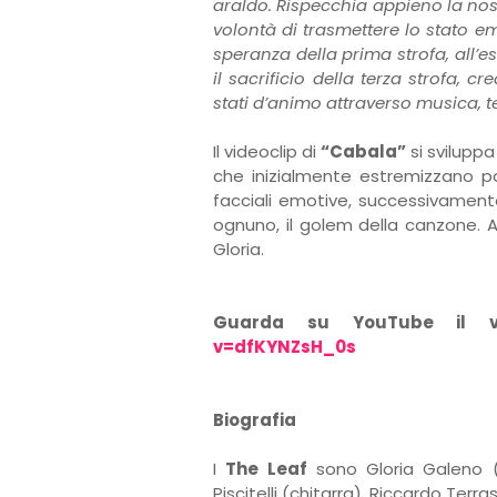
araldo. Rispecchia appieno la nos
volontà di trasmettere lo stato em
speranza della prima strofa, all’es
il sacrificio della terza strofa, c
stati d’animo attraverso musica, te
Il videoclip di
“Cabala”
si svilupp
che inizialmente estremizzano pa
facciali emotive, successivament
ognuno, il golem della canzone. 
Gloria.
Guarda su YouTube il vid
v=dfKYNZsH_0s
Biografia
I
The Leaf
sono Gloria Galeno (v
Piscitelli (chitarra), Riccardo Terr