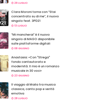
29 LUGLIO
Clara Moroni torna con “Stai
concentrato su di me”, il nuovo
singolo feat. 3PD21
13 LUGLIO
“Mi mancherai” è il nuovo
singolo di MAGO disponibile
sulle piattaforme digitali
08 GIUGNO
Anastasia: «Con "Strega"
fondo cantautorato e
modernità. Il mio è un romanzo
musicale in 30 voci»
23 GIUGNO
Il viaggio di Maila tra musica
classica, canto pop e verità
emotiva
28 LUGLIO