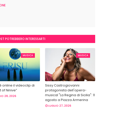
ONE
OST POTREBBERO INTERESSARTI
MUSICA
MUSICA
 è online il videoclip di
Sissy Castrogiovanni
 of Ninive”
protagonista dell'opera-
musical "La Regina di Sicilia": 11
IO 28, 2026
agosto a Piazza Armerina
LUGLIO 27, 2026