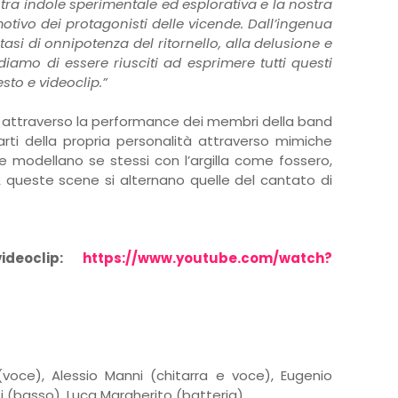
tra indole sperimentale ed esplorativa e la nostra
otivo dei protagonisti delle vicende. Dall’ingenua
tasi di onnipotenza del ritornello, alla delusione e
rediamo di essere riusciti ad esprimere tutti questi
sto e videoclip.”
a attraverso la performance dei membri della band
rti della propria personalità attraverso mimiche
e modellano se stessi con l’argilla come fossero,
A queste scene si alternano quelle del cantato di
eoclip:
https://www.youtube.com/watch?
oce), Alessio Manni (chitarra e voce), Eugenio
asi (basso), Luca Margherito (batteria).