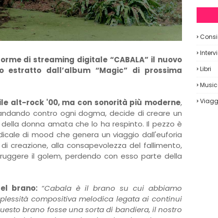
Consig
Interv
aforme di streaming digitale “CABALA” il nuovo
Libri
o estratto dall’album “Magic” di prossima
Musi
Viagg
ile alt-rock '00, ma con sonorità più moderne
,
 andando contro ogni dogma, decide di creare un
ella donna amata che lo ha respinto. Il pezzo è
dicale di mood che genera un viaggio dall'euforia
e di creazione, alla consapevolezza del fallimento,
struggere il golem, perdendo con esso parte della
el brano:
“Cabala è il brano su cui abbiamo
omplessità compositiva melodica legata ai continui
uesto brano fosse una sorta di bandiera, il nostro