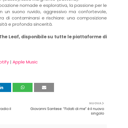
ocazione nomade e esplorativa, la passione per le
on un suono ruvido, aggressivo ma confortevole,
a di contaminarsi e rischiare: una composizione
ità e profonda sincerità.
The Leaf, disponibile su tutte le piattaforme di
otify
|
Apple Music
NUOVA
radio il
Giovanni Santese: “Fidati di me” è il nuovo
singolo