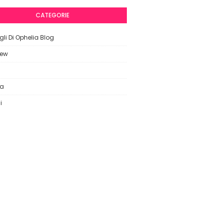
CATEGORIE
li Di Ophelia Blog
iew
ca
i