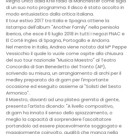
Regno Unito dalla KFM radio di Manchester come sigla
di un suo noto programma. Il disco è stato accolto in
modo entusiastico dalla critica italiana.
Il tour estivo 2017 tra Italia e Spagna ottiene la
ristampa dell'album "Another Family" nella penisola
iberica, che esce il 6 luglio 2018 in tutti i negozi FNAC e
El Corté Ingles di Spagna, Portogallo e Andorra.
Nel mentre in Italia, Andrea viene notato dal M° Peppe
Vessicchio il quale lo vuole come ospite alla chiusura
del suo tour nazionale "Musica Maestro" al Teatro
Concordia di San Benedetto del Tronto (AP),
scrivendo su misura, un arrangiamento di archi per il
medley preparato da dr.gam per l'importante
occasione ed eseguito assieme ai "Solisti del Sesto
Armonico".
Il Maestro, davanti ad una platea gremita di gente,
presenta l'artista dicendo: "A livello compositivo,
dr.gam ha innato il senso dello spiazzamento, o
meglio la capacità di sorprendere l'ascoltatore
portandolo ad essere piacevolmente soggiogato e
maggiormente coinvolto, qualità che manca nella