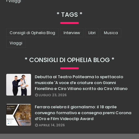
Viaggi
TAGS
Consigli di Ophelia Blog
Interview
Libri
Musica
Viaggi
CONSIGLI DI OPHELIA BLOG
Debutta al Teatro Politeama lo spettacolo
musicale 'A voce d’e criature con Gianni
Fiorellino e Ciro Villano scritto da Ciro Villano
LUGLIO 23, 2026
Ferrara celebra il giornalismo: il 18 aprile
convegno formativo e consegna premi Corona
d’Oro e Film Videoclip Award
APRILE 14, 2026
Cristian Calabrese: dal 27 febbraio in teatro