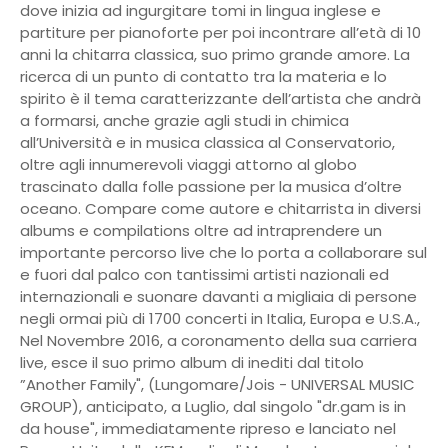
dove inizia ad ingurgitare tomi in lingua inglese e
partiture per pianoforte per poi incontrare all’età di 10
anni la chitarra classica, suo primo grande amore. La
ricerca di un punto di contatto tra la materia e lo
spirito è il tema caratterizzante dell’artista che andrà
a formarsi, anche grazie agli studi in chimica
all’Università e in musica classica al Conservatorio,
oltre agli innumerevoli viaggi attorno al globo
trascinato dalla folle passione per la musica d’oltre
oceano. Compare come autore e chitarrista in diversi
albums e compilations oltre ad intraprendere un
importante percorso live che lo porta a collaborare sul
e fuori dal palco con tantissimi artisti nazionali ed
internazionali e suonare davanti a migliaia di persone
negli ormai più di 1700 concerti in Italia, Europa e U.S.A.,
Nel Novembre 2016, a coronamento della sua carriera
live, esce il suo primo album di inediti dal titolo
”Another Family", (Lungomare/Jois - UNIVERSAL MUSIC
GROUP), anticipato, a Luglio, dal singolo "dr.gam is in
da house", immediatamente ripreso e lanciato nel