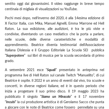
sentito oggi dai giovanissimi. Il video raggiunge in breve tempo
centinaia di migliaia di visualizzazioni su YouTube.
Pochi mesi dopo, nell’inverno del 2020, è alla 14esima edizione di
X Factor Italia, con Mika, Manuel Agnelli, Emma Marrone ed Hell
Raton. La sua esibizione, alle audizioni, è tra le più viste e
condivise, diventando un caso mediatico che la porta a parlare,
nelle scuole, delle diverse caratteristiche e modalità di
apprendimento. Beatrice diventa testimonial dell’Associazione
Italiana Dislessia e il Gruppo Editoriale La Scuola SEI pubblica
“
Superpotere
” sui libri di musica per la scuola secondaria di primo
grado.
A settembre 2021 esce “
Squali
” presentato in anteprima nel
programma live di Hell Raton sul canale Twitch “Manuelito”, di cui
Beatrice è ospite. Il 2022 è un anno di eventi dal vivo, tra scuole e
concerti, in diverse regioni italiane, ed è in questo periodo che
inizia a progettare il suo primo disco. Il 19 maggio 2023 ha
pubblicato il singolo “
Siamo un Miracolo
” e il 17 novembre
“
Incubi
” la cui produzione artistica è di Gerolamo Sacco che punta
a giocare con le note di Beatrice come fossero pennellate su una