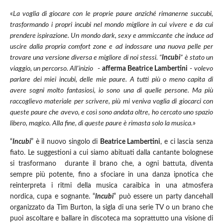
«
La voglia di giocare con le proprie paure anziché rimanerne succubi,
trasformando i propri incubi nel mondo migliore in cui vivere e da cui
prendere ispirazione. Un mondo dark, sexy e ammiccante che induce ad
uscire dalla propria comfort zone e ad indossare una nuova pelle per
trovare una versione diversa e migliore di noi stessi. “
Incubi
” è stato un
viaggio, un percorso. All'inizio
-
afferma Beatrice Lambertini
-
volevo
parlare dei miei incubi, delle mie paure. A tutti più o meno capita di
avere sogni molto fantasiosi, io sono una di quelle persone. Ma più
raccoglievo materiale per scrivere, più mi veniva voglia di giocarci con
queste paure che avevo, e così sono andata oltre, ho cercato uno spazio
libero, magico. Alla fine, di queste paure è rimasta solo la musica.
»
“
Incubi
” è il nuovo singolo di
Beatrice Lambertini
, e ci lascia senza
fiato. Le suggestioni a cui siamo abituati dalla cantante bolognese
si trasformano durante il brano che, a ogni battuta, diventa
sempre più potente, fino a sfociare in una danza ipnotica che
reinterpreta i ritmi della musica caraibica in una atmosfera
nordica, cupa e sognante. “
Incubi
” può essere un party dancehall
organizzato da Tim Burton, la sigla di una serie TV o un brano che
puoi ascoltare e ballare in discoteca ma soprattutto una visione di