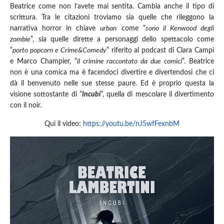
Beatrice come non l’avete mai sentita. Cambia anche il tipo di
scrittura. Tra le citazioni troviamo sia quelle che rileggono la
narrativa horror in chiave
urban
come “
sono il Kenwood degli
zombie
”, sia quelle dirette a personaggi dello spettacolo come
“
porto popcorn e Crime&Comedy
” riferito al podcast di Clara Campi
e Marco Champier, “
il crimine raccontato da due comici
”. Beatrice
non è una comica ma è facendoci divertire e divertendosi che ci
dà il benvenuto nelle sue stesse paure. Ed è proprio questa la
visione sottostante di “
Incubi
”, quella di mescolare il divertimento
con il noir.
Qui il video:
https://youtu.be/nJ5wfFexnbM