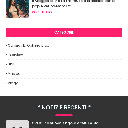
Il viaggio di Maila tra musica classica, canto
pop e verità emotiva
28 LUGLIO
CATEGORIE
Consigli Di Ophelia Blog
Interview
Libri
Musica
Viaggi
NOTIZIE RECENTI
SVOSIL: il nuovo singolo è “MUFASA”