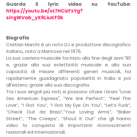
Guarda il lyric video su YouTube:
https://youtu.be/vz7HCizFxYg?
si=gWVab_yX9LiuKF0k
Biografia
Cristian Marchi è un noto DJ e produttore discografico
italiano, nato a Mantova nel 1976.
La sua carriera musicale ha inizio alla fine degli anni '90
e, grazie alla sua ecletticità musicale e alla sua
capacità di mixare differenti generi musicali, ha
rapidamente guadagnato popolarità in Italia e poi
all'estero, grazie alla sua discografia.
Tra i suoi singoli più noti, si possono citare i brani "Love
Sex American Express", “We Are Perfect”, “Feel The
Love”, “I Got You”, “I Got My Eye On You”, “Let’s Fuck”,
“Check Out da Bass”,“Your Loving Arms”, “Baker
Street”, “The Creeps”, “Shout It Out” che gli hanno
valso la conquista di importanti riconoscimenti
nazionali ed internazionali.