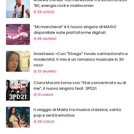
'80, energia rock e malinconia»
29 LUGLIO
“Mi mancherai” è il nuovo singolo di MAGO
disponibile sulle piattaforme digitali
08 GIUGNO
Anastasia: «Con "Strega" fondo cantautorato e
modernità. Il mio è un romanzo musicale in 30
voci»
23 GIUGNO
Clara Moroni torna con “Stai concentrato su di
me”, il nuovo singolo feat. 3PD21
13 LUGLIO
Il viaggio di Maila tra musica classica, canto
pop e verità emotiva
28 LUGLIO