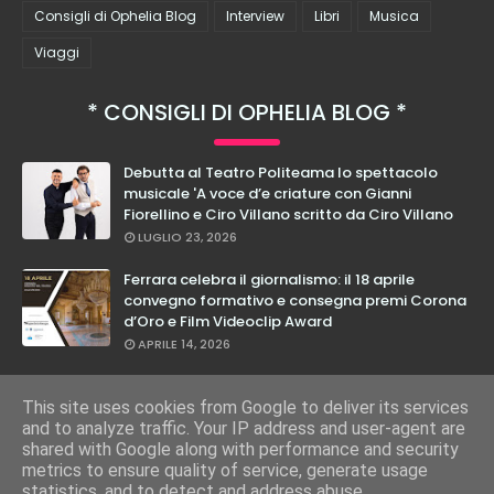
Consigli di Ophelia Blog
Interview
Libri
Musica
Viaggi
CONSIGLI DI OPHELIA BLOG
Debutta al Teatro Politeama lo spettacolo
musicale 'A voce d’e criature con Gianni
Fiorellino e Ciro Villano scritto da Ciro Villano
LUGLIO 23, 2026
Ferrara celebra il giornalismo: il 18 aprile
convegno formativo e consegna premi Corona
d’Oro e Film Videoclip Award
APRILE 14, 2026
Cristian Calabrese: dal 27 febbraio in teatro
con il suo nuovo spettacolo "E Loro Lo Sanno"
This site uses cookies from Google to deliver its services
and to analyze traffic. Your IP address and user-agent are
FEBBRAIO 17, 2026
shared with Google along with performance and security
metrics to ensure quality of service, generate usage
statistics, and to detect and address abuse.