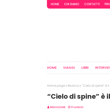
HOME
CHI SIAMO
CONTATTI
PRI
HOME
VIAGGI
LIBRI
INTERVI
Home page
Musica
“Cielo di spine” è i
“Cielo di spine” è i
REDAZIONE
11 LUGLIO