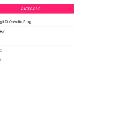
CATEGORIE
li Di Ophelia Blog
iew
ca
i