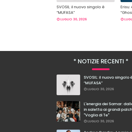
SVOSIL: il nuovo singolo è
Erisu:
“MUFASA”
“Ghost
LUGLIO 30, 2026
LUGL
NOTIZIE RECENTI
SVOSIL: il nuovo singolo 
“MUFASA”
LUGLIO 30, 2026
L'energia dei Samar: dal
in saletta ai grandi palc
"Voglia di Te"
LUGLIO 30, 2026