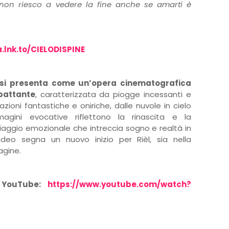
 non riesco a vedere la fine anche se amarti è
a.lnk.to/CIELODISPINE
e” si presenta come un’opera cinematografica
pattante
, caratterizzata da piogge incessanti e
oni fantastiche e oniriche, dalle nuvole in cielo
magini evocative riflettono la rinascita e la
 viaggio emozionale che intreccia sogno e realtà in
deo segna un nuovo inizio per Rièl, sia nella
agine.
u YouTube:
https://www.youtube.com/watch?