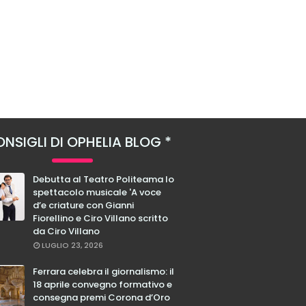
NSIGLI DI OPHELIA BLOG
Debutta al Teatro Politeama lo
spettacolo musicale 'A voce
d’e criature con Gianni
Fiorellino e Ciro Villano scritto
da Ciro Villano
LUGLIO 23, 2026
Ferrara celebra il giornalismo: il
18 aprile convegno formativo e
consegna premi Corona d’Oro