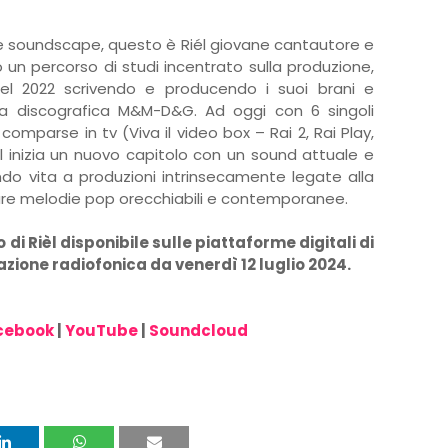
 e soundscape, questo è Riél giovane cantautore e
un percorso di studi incentrato sulla produzione,
 nel 2022 scrivendo e producendo i suoi brani e
tta discografica M&M-D&G. Ad oggi con 6 singoli
comparse in tv (Viva il video box – Rai 2, Rai Play,
́l inizia un nuovo capitolo con un sound attuale e
ndo vita a produzioni intrinsecamente legate alla
are melodie pop orecchiabili e contemporanee.
o di Rièl disponibile sulle piattaforme digitali di
azione radiofonica da venerdì 12 luglio 2024.
cebook
|
YouTube
|
Soundcloud