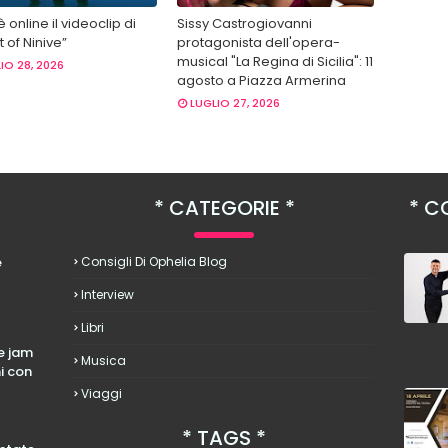
 è online il videoclip di
Sissy Castrogiovanni
 of Ninive”
protagonista dell'opera-
musical "La Regina di Sicilia": 11
IO 28, 2026
agosto a Piazza Armerina
LUGLIO 27, 2026
CATEGORIE
CO
è
Consigli Di Ophelia Blog
Interview
Libri
le jam
Musica
hi con
Viaggi
TAGS