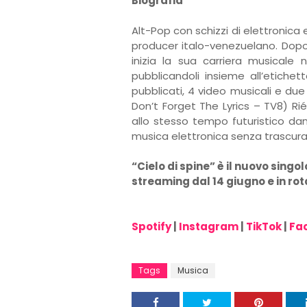
Biografia
Alt-Pop con schizzi di elettronica
producer italo-venezuelano. Dopo 
inizia la sua carriera musicale
pubblicandoli insieme all’etiche
pubblicati, 4 video musicali e due 
Don’t Forget The Lyrics – TV8) Rie
allo stesso tempo futuristico da
musica elettronica senza trascur
“Cielo di spine” è il nuovo singol
streaming dal 14 giugno e in rot
Spotify
|
Instagram
|
TikTok
|
Fa
Tags
Musica