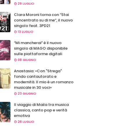
29 LUGLIO
Clara Moroni torna con “Stai
concentrato su di me”, il nuovo
singolo feat. 3PD21
13 LUGLIO
“Mi mancherai” è il nuovo
singolo di MAGO disponibile
sulle piattaforme digitali
08 GIUGNO
Anastasia: «Con "Strega"
fondo cantautorato e
modernità. Il mio è un romanzo
musicale in 30 voci»
23 GIUGNO
Il viaggio di Maila tra musica
classica, canto pop e verità
emotiva
28 LUGLIO