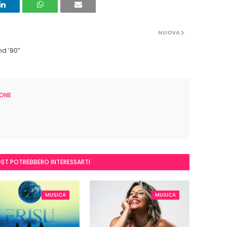
NUOVA
nd ‘90”
ONE
OST POTREBBERO INTERESSARTI
MUSICA
MUSICA