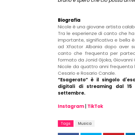
brano e spero che ciò possa arriva
Biografia
Nicole è una giovane artista cala
Tra le esperienze di canto che ha 
importante, significativa e bella 
ad Xfactor Albania dopo aver sup
canto che frequenta per parteci
formato da Jonid Gjoka, Giovanni 
Nicole da quattro anni frequenta 
Cesario e Rosario Canale.
“Esagerato” è il singolo d'eso
digitali di streaming dal 15
settembre.
Instagram
|
TikTok
Tags
Musica