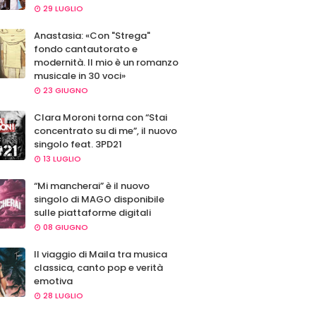
29 LUGLIO
Anastasia: «Con "Strega"
fondo cantautorato e
modernità. Il mio è un romanzo
musicale in 30 voci»
23 GIUGNO
Clara Moroni torna con “Stai
concentrato su di me”, il nuovo
singolo feat. 3PD21
13 LUGLIO
“Mi mancherai” è il nuovo
singolo di MAGO disponibile
sulle piattaforme digitali
08 GIUGNO
Il viaggio di Maila tra musica
classica, canto pop e verità
emotiva
28 LUGLIO