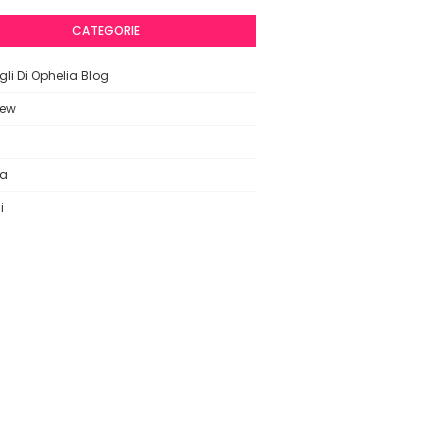
CATEGORIE
li Di Ophelia Blog
iew
ca
i