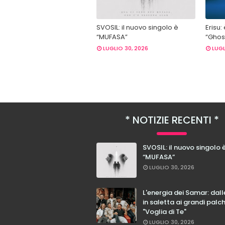
SVOSIL: il nuovo singolo è
Erisu:
“MUFASA”
“Ghost
LUGLIO 30, 2026
LUGL
NOTIZIE RECENTI
SVOSIL: il nuovo singolo 
“MUFASA”
LUGLIO 30, 2026
L'energia dei Samar: dal
in saletta ai grandi palc
"Voglia di Te"
LUGLIO 30, 2026