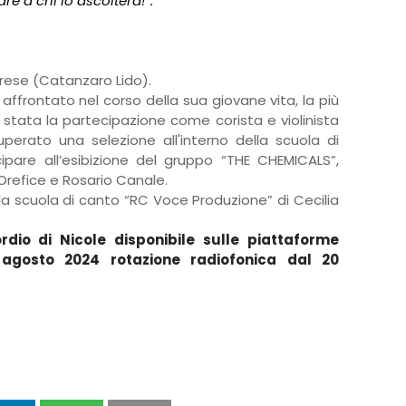
re a chi lo ascolterà!”.
brese (Catanzaro Lido)
.
affrontato nel corso della sua giovane vita, la più
è stata la partecipazione come corista e violinista
erato una selezione all'interno della scuola di
pare all’esibizione del gruppo “THE CHEMICALS”,
Orefice e Rosario Canale.
la scuola di canto “RC Voce Produzione” di Cecilia
rdio di Nicole disponibile sulle piattaforme
 agosto 2024 rotazione radiofonica dal 20