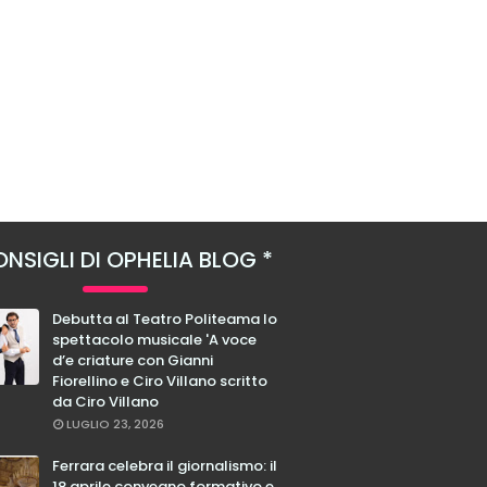
NSIGLI DI OPHELIA BLOG
Debutta al Teatro Politeama lo
spettacolo musicale 'A voce
d’e criature con Gianni
Fiorellino e Ciro Villano scritto
da Ciro Villano
LUGLIO 23, 2026
Ferrara celebra il giornalismo: il
18 aprile convegno formativo e