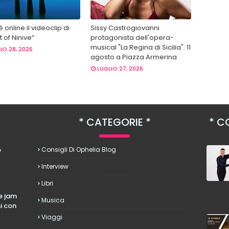
 è online il videoclip di
Sissy Castrogiovanni
 of Ninive”
protagonista dell'opera-
musical "La Regina di Sicilia": 11
IO 28, 2026
agosto a Piazza Armerina
LUGLIO 27, 2026
CATEGORIE
CO
è
Consigli Di Ophelia Blog
Interview
Libri
le jam
Musica
hi con
Viaggi