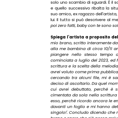
solo uno scambio di sguardi. È il s
e quello successivo ribalta la si
suo amico, ex ragazzo dell'artista
lui. Il tutto si può descrivere al m
poi zero fatti, baby con te sono sol
Spiega l'artista a proposito de
mio brano, scritto interamente da 
alla me bambina di circa 10/11 a
piangere nello stesso tempo d
cominciata a luglio del 2023, ed
scrittura e la scelta della melo
avrei voluto come prima pubblica
cercando tra alcuni file, mi è sal
deciso di ascoltarlo. Da quel mom
cui avrei debuttato, perché è 
cimentata da sola nella scrittur
esso, perché ricordo ancora le
davanti un foglio e mi hanno detto
singolo!'. Concludo dicendo che 