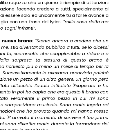
olito ragazzo che un giorno ti riempie di attenzioni
tuazione facendo credere a tutti, specialmente al
, di essere solo ed unicamente tu a far le avance a
eglio con una frase del lyrics:
“mille cose dette ma
o sogni infranti”.
l nuovo brano:
“
Stento ancora a credere che un
me, stia diventando pubblico a tutti. Se lo dicessi
nni fa, scommetto che scoppierebbe a ridere e a
alla sorpresa. La stesura di questo brano è
 ha richiesto più o meno un mese di tempo per la
dia. Successivamente lo avevamo archiviato poiché
zione un pezzo di un altro genere. Un giorno però
tato all’occhio l’audio intitolato 'Esagerato' e ho
ento in poi ho capito che era questo il brano con
stato veramente il primo pezzo in cui mi sono
a e composizione musicale. Sono molto legata ad
 emozioni che ho provato quando mi hanno messo
: 'E’ arrivato il momento di scrivere il tuo primo
mi sono divertita molto durante la formazione del