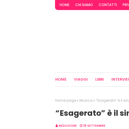
HOME
CHI SIAMO
CONTATTI
PRI
HOME
VIAGGI
LIBRI
INTERVI
Home page
Musica
“Esagerato” è il si
“Esagerato” è il si
REDAZIONE
18 SETTEMBRE