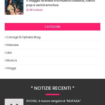
Il viaggio di Maila tra musica classica, canto
pop e verità emotiva
28 LUGLIO
CATEGORIE
Consigli Di Ophelia Blog
Interview
Libri
Musica
Viaggi
NOTIZIE RECENTI
SVOSIL: il nuovo singolo è “MUFASA”