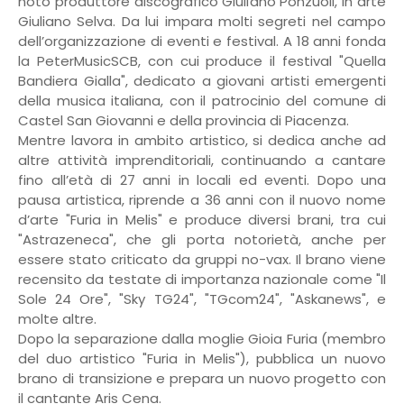
noto produttore discografico Giuliano Ponzuoli, in arte
Giuliano Selva. Da lui impara molti segreti nel campo
dell’organizzazione di eventi e festival. A 18 anni fonda
la PeterMusicSCB, con cui produce il festival "Quella
Bandiera Gialla", dedicato a giovani artisti emergenti
della musica italiana, con il patrocinio del comune di
Castel San Giovanni e della provincia di Piacenza.
Mentre lavora in ambito artistico, si dedica anche ad
altre attività imprenditoriali, continuando a cantare
fino all’età di 27 anni in locali ed eventi. Dopo una
pausa artistica, riprende a 36 anni con il nuovo nome
d’arte "Furia in Melis" e produce diversi brani, tra cui
"Astrazeneca", che gli porta notorietà, anche per
essere stato criticato da gruppi no-vax. Il brano viene
recensito da testate di importanza nazionale come "Il
Sole 24 Ore", "Sky TG24", "TGcom24", "Askanews", e
molte altre.
Dopo la separazione dalla moglie Gioia Furia (membro
del duo artistico "Furia in Melis"), pubblica un nuovo
brano di transizione e prepara un nuovo progetto con
il cantante Aris Cena.