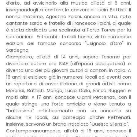
d’arte, ad avvicinarlo alla musica all'età di 6 anni,
insegnandogli a cantare le canzoni di Lucio Battisti. Il
nonno materno, Agostino Falchi, ancora in vita, noto
cantante sardo e fratello di Francesco Falchi, al quale
è stata dedicata una scalinata a Porto Torres per la
sua carriera. Entrambi i fratelli hanno vinto numerose
edizioni del famoso concorso "Usignolo d'Oro" in
Sardegna.
Giampietro, all’età di 14 anni, supera l'esame per
diventare autore alla SIAE (all'epoca obbligatorio) e
diventa uno dei più giovani autori di canzoni in Italia. A
16 anni si esibisce già in numerosi locali ed eventi con
un repertorio di cover italiane di grandi artisti come
Morandi, Battisti, Mango, Lucio Dalla, Enrico Ruggeri e
molti altri. A 17 anni conosce Gianni Pettenati, con il
quale stringe una forte amicizia e viene tenuto a
“battesimo” artisticamente con un concerto su
alcune TV locali, cui partecipa anche Pettenati.
Insieme, scrivono un brano intitolato "Questo Silenzio".
Contemporaneamente, all'età di 16 anni, conosce il