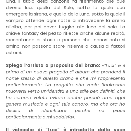
luna. Il titolo della canzone fa riferimento alle due
diverse luci: quella del Sole, sotto la quale può
emergere la sirena, e quella della Luna, sotto la quale il
vampiro attende ogni notte di intravedere la sirena
all'alba, per poi dover fuggire alla luce del sole. La
chiave fantasy del pezzo riflette anche alcune realtà,
raccontando di storie e persone che, nonostante si
amino, non possono stare insieme a causa di fattori
esterni.
Spiega l’artista a proposito del brano:
«“Luci” è il
primo di un nuovo progetto di album che prenderà il
nome stesso di questo brano e che mi rappresenta
particolarmente. Un progetto che vuole finalmente
muoversi verso un’identità e uno stile ben definiti, che
ho sempre voluto evitare anche perché amo ogni
genere musicale e ogni stile canoro, ma che ora ho
deciso di identificare perché mi piace
particolarmente e mi soddisfa».
Il videoclip di “Luci” è introdotto dalla voce