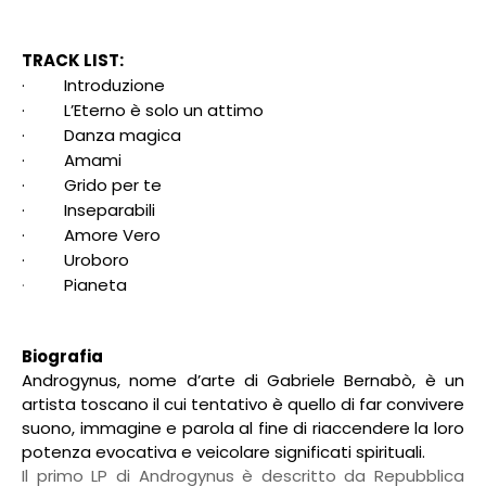
TRACK LIST:
·
Introduzione
·
L’Eterno è solo un attimo
·
Danza magica
·
Amami
·
Grido per te
·
Inseparabili
·
Amore Vero
·
Uroboro
·
Pianeta
Biografia
Androgynus, nome d’arte di Gabriele Bernabò, è un
artista toscano il cui tentativo è quello di far convivere
suono, immagine e parola al fine di riaccendere la loro
potenza evocativa e veicolare significati spirituali.
Il primo LP di Androgynus è descritto da Repubblica