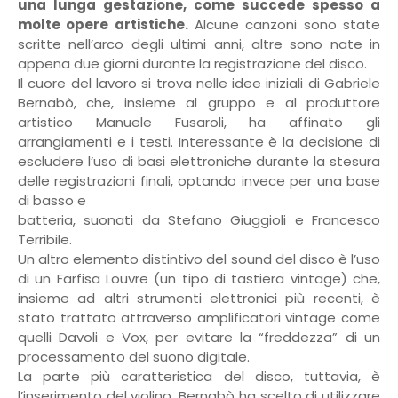
una lunga gestazione, come succede spesso a
molte opere artistiche.
Alcune canzoni sono state
scritte nell’arco degli ultimi anni, altre sono nate in
appena due giorni durante la registrazione del disco.
Il cuore del lavoro si trova nelle idee iniziali di Gabriele
Bernabò, che, insieme al gruppo e al produttore
artistico Manuele Fusaroli, ha affinato gli
arrangiamenti e i testi. Interessante è la decisione di
escludere l’uso di basi elettroniche durante la stesura
delle registrazioni finali, optando invece per una base
di basso e
batteria, suonati da Stefano Giuggioli e Francesco
Terribile.
Un altro elemento distintivo del sound del disco è l’uso
di un Farfisa Louvre (un tipo di tastiera vintage) che,
insieme ad altri strumenti elettronici più recenti, è
stato trattato attraverso amplificatori vintage come
quelli Davoli e Vox, per evitare la “freddezza” di un
processamento del suono digitale.
La parte più caratteristica del disco, tuttavia, è
l’inserimento del violino. Bernabò ha scelto di utilizzare