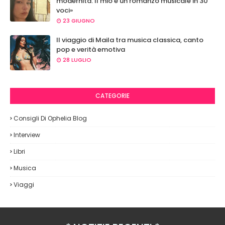
modernità. Il mio è un romanzo musicale in 30
voci»
23 GIUGNO
Il viaggio di Maila tra musica classica, canto
pop e verità emotiva
28 LUGLIO
CATEGORIE
Consigli Di Ophelia Blog
Interview
Libri
Musica
Viaggi