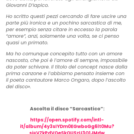
Giovanni D’Iapico.
Ho scritto questi pezzi cercando di fare uscire una
parte più ironica e un pochino sarcastica di me,
per esempio senza citare in eccesso la parola
“amore”, anzi, solamente una volta, se ci penso
quasi un primato.
Ma ho comunque concepito tutto con un amore
nascosto, che poi è l’amore di sempre, impossibile
da poter schivare. Il titolo del concept nasce dalla
prima canzone e l’abbiamo pensato insieme con
il poeta cantautore Marco Ongaro, dopo l’ascolto
del disco».
Ascolta il disco “Sarcastico”:
https://open.spotify.com/intl-
it/album/4y3sIYDm0EGwboGg6lt0Mu?
si=VZkPdVQeSkOUSzU3O1JMdw