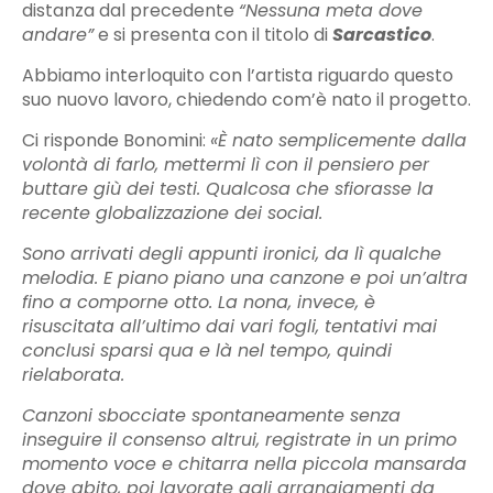
distanza dal precedente
“Nessuna meta dove
andare”
e si presenta con il titolo di
Sarcastico
.
Abbiamo interloquito con l’artista riguardo questo
suo nuovo lavoro, chiedendo com’è nato il progetto.
Ci risponde Bonomini:
«È nato semplicemente dalla
volontà di farlo, mettermi lì con il pensiero per
buttare giù dei testi. Qualcosa che sfiorasse la
recente globalizzazione dei social.
Sono arrivati degli appunti ironici, da lì qualche
melodia. E piano piano una canzone e poi un’altra
fino a comporne otto. La nona, invece, è
risuscitata all’ultimo dai vari fogli, tentativi mai
conclusi sparsi qua e là nel tempo, quindi
rielaborata.
Canzoni sbocciate spontaneamente senza
inseguire il consenso altrui, registrate in un primo
momento voce e chitarra nella piccola mansarda
dove abito, poi lavorate agli arrangiamenti da