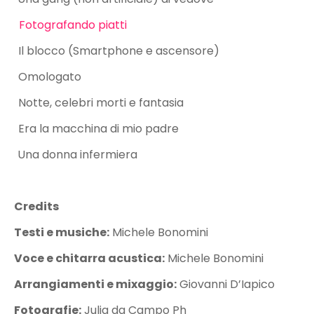
4)
Fotografando piatti
5)
Il blocco (Smartphone e ascensore)
6)
Omologato
7)
Notte, celebri morti e fantasia
8)
Era la macchina di mio padre
9)
Una donna infermiera
Credits
Testi e musiche:
Michele Bonomini
Voce e chitarra acustica:
Michele Bonomini
Arrangiamenti e mixaggio:
Giovanni D’Iapico
Fotografie:
Julia da Campo Ph