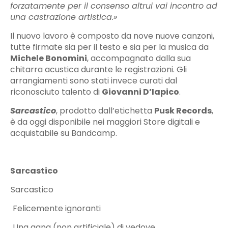
forzatamente per il consenso altrui vai incontro ad
una castrazione artistica.»
Il nuovo lavoro è composto da nove nuove canzoni,
tutte firmate sia per il testo e sia per la musica da
Michele Bonomini
, accompagnato dalla sua
chitarra acustica durante le registrazioni. Gli
arrangiamenti sono stati invece curati dal
riconosciuto talento di
Giovanni D’Iapico
.
Sarcastico
, prodotto dall’etichetta
Pusk Records
,
è da oggi disponibile nei maggiori Store digitali e
acquistabile su Bandcamp.
Sarcastico
1)
Sarcastico
2)
Felicemente ignoranti
3)
Una gang (non artificiale) di vedove