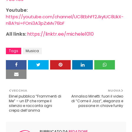
Youtube:
https://youtube.com/channel/UC8EbhFf2JkyIUC8LIkX-
n8A?si=FOni3A3pZxMv76bF
All links:
https://linktr.ee/michele1010
Tags
Musica
VECCHIA
NUOVA
Elinel pubblica “Frammenti di
Annalisa Minetti: fuori il video
Me” – un EP che rompe il
di “Come il Jazz”, eleganza e
silenzio e racconta ogni
passione in chiave funky
crepa dell’anima
PUBBLICATO DA
REDAZIONE