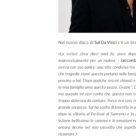
Nel nuovo disco di
Sal Da Vinci
c’è un bra
«
Lo scrissi circa dieci anni fa, poco do
improvvisamente per un malore
-
raccont
aveva con suo padre: una vita condivisa tra 
che tragedie come questa portano nelle fami
provino a Sal. Dopo qualche ora mi chiamò e m
la mia famiglia ama questo pezzo. Grazie”. D
ma quando mi resi conto che questa non ve
troppo dolorosa da cantare. Forse era così, n
grande sorpresa, Sal ha scelto di inserirla in 
dopo la vittoria al Festival di Sanremo e la
lezione bellissima: le canzoni e le emozion
ancora decine nel mio cassetto che aspetta
risuonare
.»