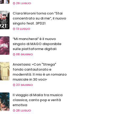
29 LUGLIO
Clara Moroni torna con “Stai
concentrato su di me”, il nuovo
singolo feat. 3PD21
13 LUGLIO
“Mi mancherai” è il nuovo
singolo di MAGO disponibile
sulle piattaforme digitali
08 GIUGNO
Anastasia: «Con "Strega"
fondo cantautorato e
modernità. Il mio è un romanzo
musicale in 30 voci»
23 GIUGNO
Il viaggio di Maila tra musica
classica, canto pop e verità
emotiva
28 LUGLIO