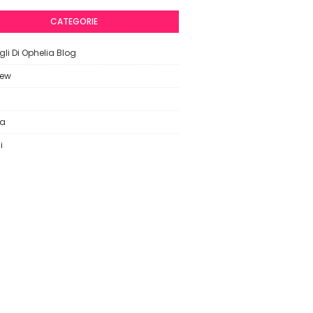
CATEGORIE
li Di Ophelia Blog
iew
ca
i