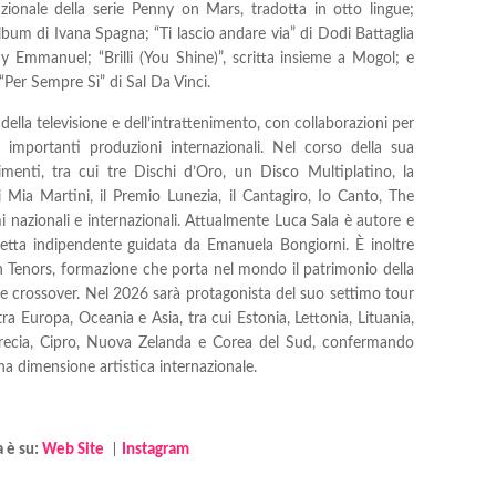
azionale della serie Penny on Mars, tradotta in otto lingue;
album di Ivana Spagna; “Ti lascio andare via” di Dodi Battaglia
 Emmanuel; “Brilli (You Shine)”, scritta insieme a Mogol; e
“Per Sempre Sì” di Sal Da Vinci.
ella televisione e dell’intrattenimento, con collaborazioni per
importanti produzioni internazionali. Nel corso della sua
menti, tra cui tre Dischi d’Oro, un Disco Multiplatino, la
i Mia Martini, il Premio Lunezia, il Cantagiro, Io Canto, The
i nazionali e internazionali. Attualmente Luca Sala è autore e
tta indipendente guidata da Emanuela Bongiorni. È inoltre
n Tenors, formazione che porta nel mondo il patrimonio della
ile crossover. Nel 2026 sarà protagonista del suo settimo tour
tra Europa, Oceania e Asia, tra cui Estonia, Lettonia, Lituania,
 Grecia, Cipro, Nuova Zelanda e Corea del Sud, confermando
na dimensione artistica internazionale.
a è su:
Web Site
|
Instagram