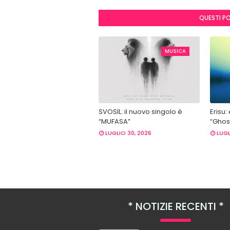
QUESTI P
MUSICA
SVOSIL: il nuovo singolo è
Erisu:
“MUFASA”
“Ghost
LUGLIO 30, 2026
LUGL
NOTIZIE RECENTI