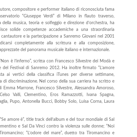
autore, compositore e performer italiano di riconosciuta fama
servatorio “Giuseppe Verdi” di Milano in flauto traverso,
 della musica, teoria e solfeggio e direzione d’orchestra, ha
unisce solide competenze accademiche a una straordinaria
me cantautore e la partecipazione a Sanremo Giovani nel 2001
dicarsi completamente alla scrittura e alla composizione,
apprezzate del panorama musicale italiano e internazionale.
a “Non è l’inferno”, scritta con Francesco Silvestre dei Modà e
e del Festival di Sanremo 2012. Ha inoltre firmato “L’amore
ta ai vertici della classifica iTunes per diverse settimane,
i discriminazione. Nel corso della sua carriera ha scritto e
li Emma Marrone, Francesco Silvestre, Alessandra Amoroso,
Celso Valli, Clementino, Eros Ramazzotti, Ivana Spagna,
glia, Pupo, Antonella Bucci, Bobby Solo, Luisa Corna, Laura
“Se amore è”, title track dell’album e del tour mondiale di Sal
ementino e Sal Da Vinci contro la violenza sulle donne; “Noi
 Tiromancino; “L’odore del mare”, duetto tra Tiromancino e