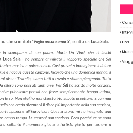
Consig
Interv
Libri
no che si intitola
“
Voglio ancora amarti
”
, scritto da
Luca Sala.
Musi
po la scomparsa di suo padre, Mario Da Vinci, che ci lasciò
a Luca Sala
- ho sempre ammirato il rapporto speciale che Sal
Viagg
teatro, musica e palcoscenico. Così provai a immaginare il dolore
glie e nacque questa canzone. Ricordo che una domenica mandai il
i disse: “Fratello, siamo tutti a tavola e stiamo piangendo. Tutta
a allora sono passati tanti anni. Per
Sal
ho scritto molte canzoni,
niva pubblicata pensai che fosse semplicemente troppo intima,
on lo so. Non gliel’ho mai chiesto. Ho saputo aspettare. E con mia
quello che credo diventerà il disco più importante della sua carriera,
 partecipazione all’Eurovision. Questa storia mi ha insegnato una
i non hanno tempo. Le canzoni non scadono. Ecco perché ce ne sono
no soltanto il momento giusto e l’artista giusto per tornare a