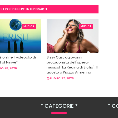
OST POTREBBERO INTERESSARTI
MUSICA
MUSICA
 è online il videoclip di
Sissy Castrogiovanni
 of Ninive”
protagonista dell'opera-
musical "La Regina di Sicilia": 11
IO 28, 2026
agosto a Piazza Armerina
LUGLIO 27, 2026
CATEGORIE
CO