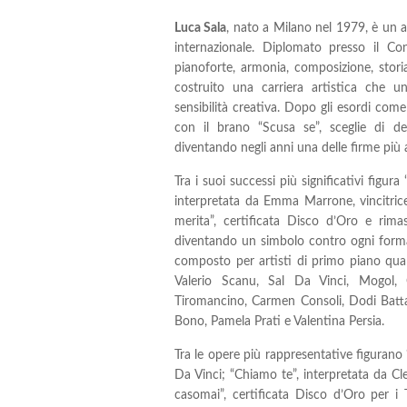
Luca Sala
, nato a Milano nel 1979, è un 
internazionale. Diplomato presso il Con
pianoforte, armonia, composizione, storia
costruito una carriera artistica che 
sensibilità creativa. Dopo gli esordi co
con il brano “Scusa se”, sceglie di de
diventando negli anni una delle firme più 
Tra i suoi successi più significativi figur
interpretata da Emma Marrone, vincitric
merita”, certificata Disco d’Oro e rimas
diventando un simbolo contro ogni forma d
composto per artisti di primo piano qua
Valerio Scanu, Sal Da Vinci, Mogol, 
Tiromancino, Carmen Consoli, Dodi Batta
Bono, Pamela Prati e Valentina Persia.
Tra le opere più rappresentative figurano 
Da Vinci; “Chiamo te”, interpretata da Cl
casomai”, certificata Disco d’Oro per i