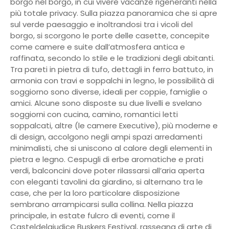
borgo nel borgo, in cui vivere vacanze rigeneranti nella
più totale privacy. Sulla piazza panoramica che si apre
sul verde paesaggio e inoltrandosi tra i vicoli del
borgo, si scorgono le porte delle casette, concepite
come camere e suite dall’atmosfera antica e
raffinata, secondo lo stile e le tradizioni degli abitanti.
Tra pareti in pietra di tufo, dettagli in ferro battuto, in
armonia con travi e soppalchi in legno, le possibilità di
soggiorno sono diverse, ideali per coppie, famiglie o
amici. Alcune sono disposte su due livelli e svelano
soggiorni con cucina, camino, romantici letti
soppalcati, altre (le camere Executive), più moderne e
di design, accolgono negli ampi spazi arredamenti
minimalisti, che si uniscono al calore degli elementi in
pietra e legno. Cespugli di erbe aromatiche e prati
verdi, balconcini dove poter rilassarsi all’aria aperta
con eleganti tavolini da giardino, si alternano tra le
case, che per la loro particolare disposizione
sembrano arrampicarsi sulla collina. Nella piazza
principale, in estate fulcro di eventi, come il
Casteldelgiudice Buskers Festival, rassegna di arte di