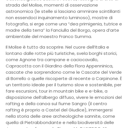
strada del Molise, momenti di osservazione
astronomica (le stelle si lasciano ammirare scintillanti
non essendoci inquinamento luminoso), mostre di
fotografia, si erge come una “dea primigenia, tutrice e
madre della terra” la Fanciulla del Borgo, opera d’arte
ambientale del maestro Franco Summa.
Il Molise è tutto da scoprire. Nel cuore dell’Italia e
lontano dalle rotte più turistiche, svela borghi storici,
come Agnone tra campane e caciocavallo,
Capracotta con il Giardino della Flora Appenninica,
cascate che sorprendono come le Cascate del Verde
di Borrello o quelle riscoperte di recente a Carpinone. È
un territorio ideale per il turismo slow e sostenibile, per
fare escursioni, tour in mountain bike e e-bike, a
disposizione dell’albergo diffuso, vivere le emozioni del
rafting e della canoa sul fiume Sangro (il centro
rafting è proprio a Castel del Giudice), immergersi
nella storia delle aree archeologiche sannite, come
quella di Pietrabbondante e nella biodiversità delle