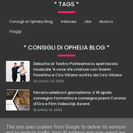
TAGS
Consigli di Ophelia Blog
Interview
Libri
Musica
Viaggi
CONSIGLI DI OPHELIA BLOG
Debutta al Teatro Politeama lo spettacolo
musicale 'A voce d’e criature con Gianni
Fiorellino e Ciro Villano scritto da Ciro Villano
LUGLIO 23, 2026
Ferrara celebra il giornalismo: il 18 aprile
convegno formativo e consegna premi Corona
d’Oro e Film Videoclip Award
APRILE 14, 2026
Cristian Calabrese: dal 27 febbraio in teatro
con il suo nuovo spettacolo "E Loro Lo Sanno"
This site uses cookies from Google to deliver its services
and to analyze traffic. Your IP address and user-agent are
FEBBRAIO 17, 2026