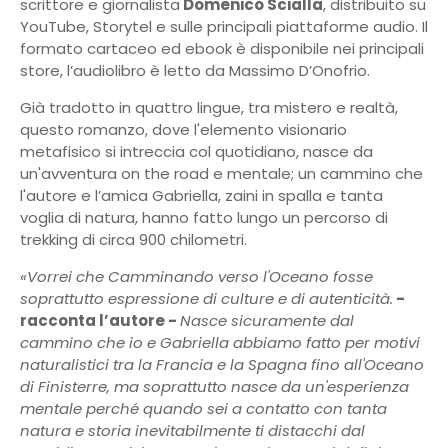
scrittore e giornalista
Domenico Scialla
, distribuito su
YouTube, Storytel e sulle principali piattaforme audio. Il
formato cartaceo ed ebook è disponibile nei principali
store, l’audiolibro è letto da Massimo D’Onofrio.
Già tradotto in quattro lingue, tra mistero e realtà,
questo romanzo, dove l'elemento visionario
metafisico si intreccia col quotidiano, nasce da
un'avventura on the road e mentale; un cammino che
l'autore e l’amica Gabriella, zaini in spalla e tanta
voglia di natura, hanno fatto lungo un percorso di
trekking di circa 900 chilometri.
«Vorrei che Camminando verso l'Oceano fosse
soprattutto espressione di culture e di autenticità.
-
racconta l’autore -
Nasce sicuramente dal
cammino che io e Gabriella abbiamo fatto per motivi
naturalistici tra la Francia e la Spagna fino all'Oceano
di Finisterre, ma soprattutto nasce da un'esperienza
mentale perché quando sei a contatto con tanta
natura e storia inevitabilmente ti distacchi dal