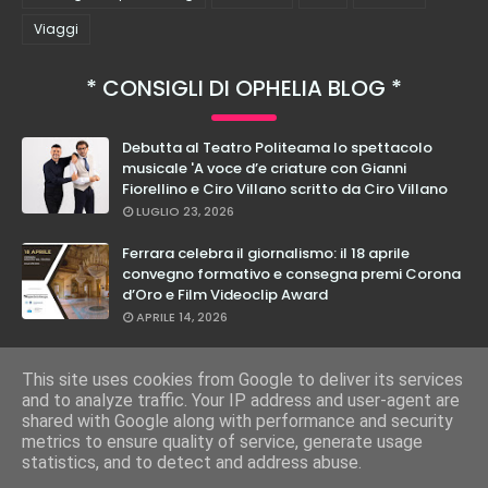
Viaggi
CONSIGLI DI OPHELIA BLOG
Debutta al Teatro Politeama lo spettacolo
musicale 'A voce d’e criature con Gianni
Fiorellino e Ciro Villano scritto da Ciro Villano
LUGLIO 23, 2026
Ferrara celebra il giornalismo: il 18 aprile
convegno formativo e consegna premi Corona
d’Oro e Film Videoclip Award
APRILE 14, 2026
Cristian Calabrese: dal 27 febbraio in teatro
con il suo nuovo spettacolo "E Loro Lo Sanno"
This site uses cookies from Google to deliver its services
and to analyze traffic. Your IP address and user-agent are
FEBBRAIO 17, 2026
shared with Google along with performance and security
metrics to ensure quality of service, generate usage
statistics, and to detect and address abuse.
COPYRIGHT ©
2026
OPHELIA BLOG