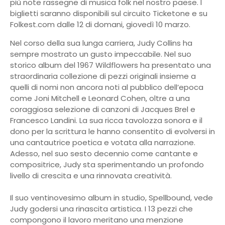
più note rassegne di musica folk nel nostro paese. I
biglietti saranno disponibili sul circuito Ticketone e su
Folkest.com dalle 12 di domani, giovedì 10 marzo.
Nel corso della sua lunga carriera, Judy Collins ha
sempre mostrato un gusto impeccabile. Nel suo
storico album del 1967 Wildflowers ha presentato una
straordinaria collezione di pezzi originali insieme a
quelli di nomi non ancora noti al pubblico dell’epoca
come Joni Mitchell e Leonard Cohen, oltre a una
coraggiosa selezione di canzoni di Jacques Brel e
Francesco Landini. La sua ricca tavolozza sonora e il
dono per la scrittura le hanno consentito di evolversi in
una cantautrice poetica e votata alla narrazione.
Adesso, nel suo sesto decennio come cantante e
compositrice, Judy sta sperimentando un profondo
livello di crescita e una rinnovata creatività.
Il suo ventinovesimo album in studio, Spellbound, vede
Judy godersi una rinascita artistica. I 13 pezzi che
compongono il lavoro meritano una menzione