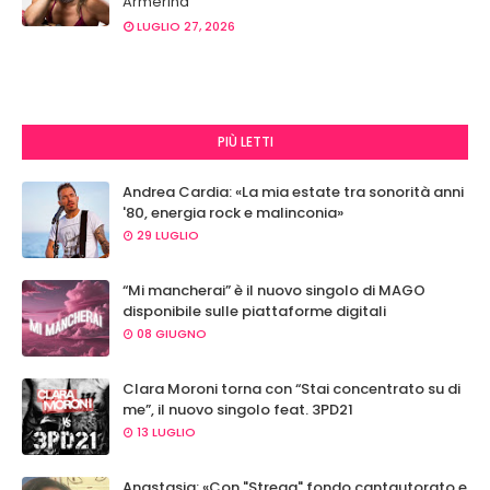
Armerina
LUGLIO 27, 2026
PIÙ LETTI
Andrea Cardia: «La mia estate tra sonorità anni
'80, energia rock e malinconia»
29 LUGLIO
“Mi mancherai” è il nuovo singolo di MAGO
disponibile sulle piattaforme digitali
08 GIUGNO
Clara Moroni torna con “Stai concentrato su di
me”, il nuovo singolo feat. 3PD21
13 LUGLIO
Anastasia: «Con "Strega" fondo cantautorato e