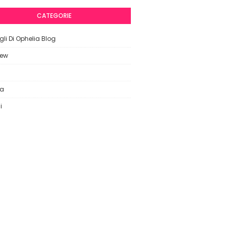
CATEGORIE
li Di Ophelia Blog
iew
ca
i