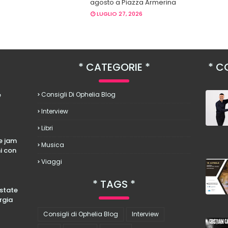
agosto a Piazza Armerina
LUGLIO 27, 2026
CATEGORIE
CO
è
Consigli Di Ophelia Blog
Interview
Libri
le jam
Musica
hi con
Viaggi
TAGS
estate
rgia
Consigli di Ophelia Blog
Interview