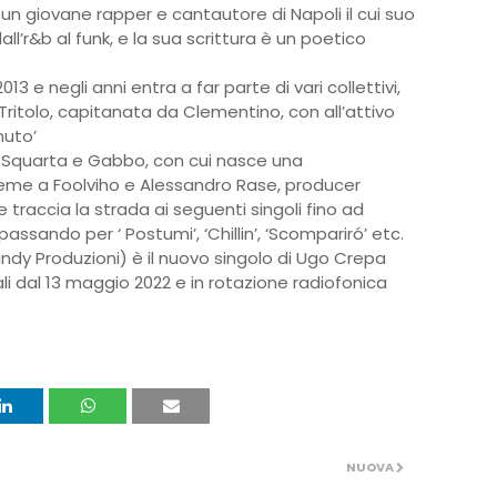
 un giovane rapper e cantautore di Napoli il cui suo
ll’r&b al funk, e la sua scrittura è un poetico
013 e negli anni entra a far parte di vari collettivi,
a Tritolo, capitanata da Clementino, con all’attivo
nuto’
o Squarta e Gabbo, con cui nasce una
sieme a Foolviho e Alessandro Rase, producer
 traccia la strada ai seguenti singoli fino ad
passando per ‘ Postumi’, ‘Chillin’, ‘Scompariró’ etc.
dy Produzioni) è il nuovo singolo di Ugo Crepa
ali dal 13 maggio 2022 e in rotazione radiofonica
NUOVA