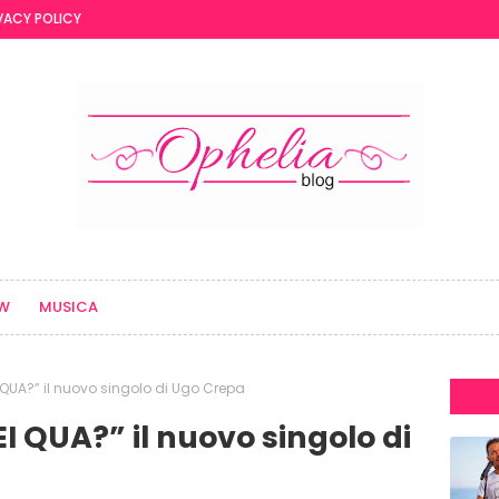
VACY POLICY
EW
MUSICA
QUA?” il nuovo singolo di Ugo Crepa
 QUA?” il nuovo singolo di