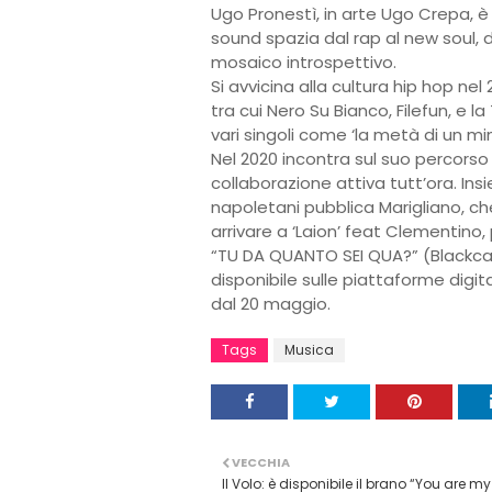
Ugo Pronestì, in arte Ugo Crepa, è
sound spazia dal rap al new soul, da
mosaico introspettivo.
Si avvicina alla cultura hip hop nel 2
tra cui Nero Su Bianco, Filefun, e l
vari singoli come ‘la metà di un mi
Nel 2020 incontra sul suo percors
collaborazione attiva tutt’ora. In
napoletani pubblica Marigliano, che
arrivare a ‘Laion’ feat Clementino, 
“TU DA QUANTO SEI QUA?” (Blackcan
disponibile sulle piattaforme digit
dal 20 maggio.
Tags
Musica
VECCHIA
Il Volo: è disponibile il brano “You are my