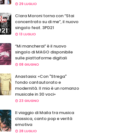
29 LUGLIO
Clara Moroni torna con “Stai
concentrato su di me”, il nuovo
singolo feat. 3PD21
13 LUGLIO
“Mi mancherai” è il nuovo
singolo di MAGO disponibile
sulle piattaforme digitali
08 GIUGNO
Anastasia: «Con "Strega"
fondo cantautorato e
modernità. Il mio è un romanzo
musicale in 30 voci»
23 GIUGNO
Il viaggio di Maila tra musica
classica, canto pop e verità
emotiva
28 LUGLIO