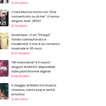
29 LUGLIO
Clara Moroni torna con “Stai
concentrato su di me”, il nuovo
singolo feat. 3PD21
13 LUGLIO
Anastasia: «Con "Strega"
fondo cantautorato e
modernità. Il mio è un romanzo
musicale in 30 voci»
23 GIUGNO
“Mi mancherai” è il nuovo
singolo di MAGO disponibile
sulle piattaforme digitali
08 GIUGNO
Il viaggio di Maila tra musica
classica, canto pop e verità
emotiva
28 LUGLIO