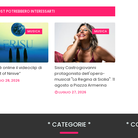
OST POTREBBERO INTERESSARTI
MUSICA
MUSICA
 è online il videoclip di
Sissy Castrogiovanni
 of Ninive”
protagonista dell'opera-
musical "La Regina di Sicilia": 11
IO 28, 2026
agosto a Piazza Armerina
LUGLIO 27, 2026
CATEGORIE
CO