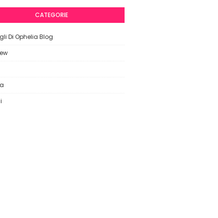
CATEGORIE
li Di Ophelia Blog
iew
ca
i