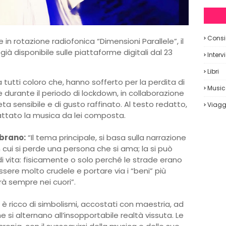
Consig
 in rotazione radiofonica “Dimensioni Parallele”, il
ià disponibile sulle piattaforme digitali dal 23
Interv
Libri
 tutti coloro che, hanno sofferto per la perdita di
Musi
durante il periodo di lockdown, in collaborazione
a sensibile e di gusto raffinato. Al testo redatto,
Viagg
attato la musica da lei composta.
 brano:
“Il tema principale, si basa sulla narrazione
 cui si perde una persona che si ama; la si può
di vita: fisicamente o solo perché le strade erano
essere molto crudele e portare via i “beni” più
rà sempre nei cuori”.
e” è ricco di simbolismi, accostati con maestria, ad
 si alternano all’insopportabile realtà vissuta. Le