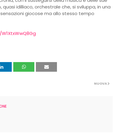
onia, con il susseguirsi della musica e delle sue
 quasi idilliaco, orchestrale che, si sviluppa, in una
e sensazioni giocose ma allo stesso tempo
be/W1XtxWwQ8Gg
NUOVA
ONE