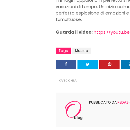
immagini appaiono in perfetta sincr
variazioni di tempo. Un inizio calmo,
perfetta esplosione di emozioni 
tumultuose.
Guarda il video:
https://youtu.
Tags
Musica
VECCHIA
PUBBLICATO DA
REDAZI