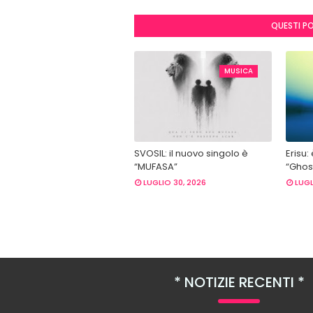
QUESTI P
MUSICA
SVOSIL: il nuovo singolo è
Erisu:
“MUFASA”
“Ghost
LUGLIO 30, 2026
LUGL
NOTIZIE RECENTI