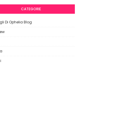
CATEGORIE
li Di Ophelia Blog
iew
ca
i