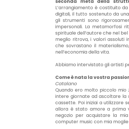
seconda metà della strutt
L’arrangiamento è costituito da 
digitali, il tutto sostenuto da un
gli strumenti sono rigorosamen
impersonali. La metamorfosi ri
spirituale dell’autore che nel b
meglio ritrova, i valori assoluti
che sovrastano il materialismo,
nell’economia della vita.
Abbiamo intervistato gli artisti p
Come è nata la vostra passio
Catalano
Quando ero molto piccolo mio 
intere giornate ad ascoltare la 
cassette. Poi iniziai a utilizzar
allora è stato amore a prima 
negozio per acquistare la mia 
computer music con mia moglie