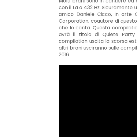
Molti brani sono in cantiere ed 
con il La a 432 Hz. Sicuramente 
amico Daniele Cicco, in arte
Corporation, coautore di quest
che lo canta. Questa compilati
avrà il titolo di Quiete Par
compilation uscita la scorsa est
altri brani usciranno sulle compi
2016.