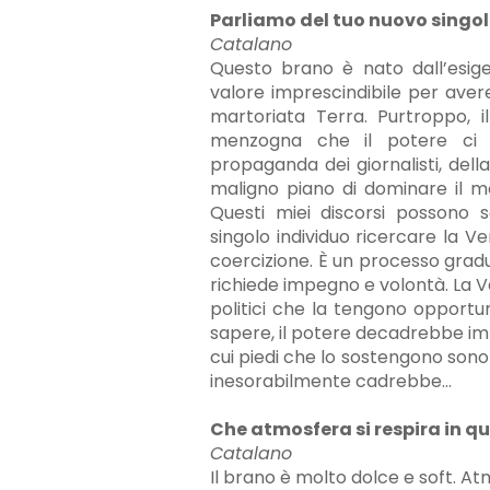
Parliamo del tuo nuovo singo
Catalano
Questo brano è nato dall’esige
valore imprescindibile per avere
martoriata Terra. Purtroppo, 
menzogna che il potere ci s
propaganda dei giornalisti, della T
maligno piano di dominare il m
Questi miei discorsi possono
singolo individuo ricercare la V
coercizione. È un processo grad
richiede impegno e volontà. La Ve
politici che la tengono opport
sapere, il potere decadrebbe i
cui piedi che lo sostengono sono 
inesorabilmente cadrebbe…
Che atmosfera si respira in q
Catalano
Il brano è molto dolce e soft. A