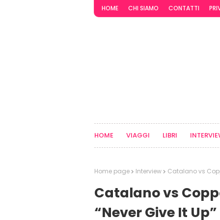
HOME
CHI SIAMO
CONTATTI
PRI
HOME
VIAGGI
LIBRI
INTERVI
Home page
Interview
Catalano vs Copp
Catalano vs Copp
“Never Give It Up”