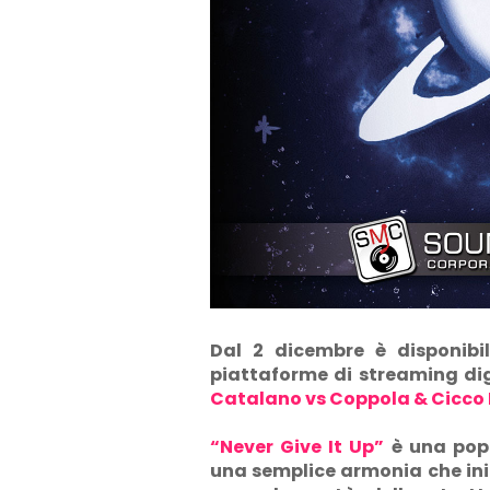
Dal 2 dicembre è disponibil
piattaforme di streaming di
Catalano vs Coppola & Cicco 
“Never Give It Up”
è una pop
una semplice armonia che iniz