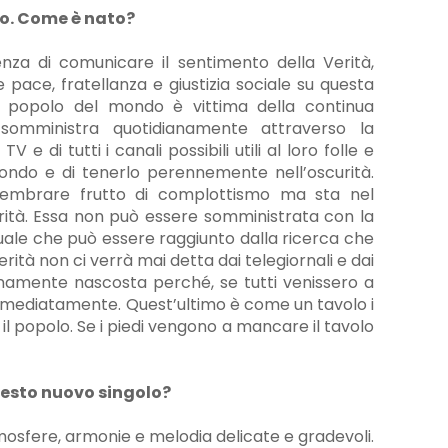
lo. Come è nato?
nza di comunicare il sentimento della Verità,
 pace, fratellanza e giustizia sociale su questa
il popolo del mondo è vittima della continua
omministra quotidianamente attraverso la
V e di tutti i canali possibili utili al loro folle e
ondo e di tenerlo perennemente nell’oscurità.
 sembrare frutto di complottismo ma sta nel
erità. Essa non può essere somministrata con la
uale che può essere raggiunto dalla ricerca che
rità non ci verrà mai detta dai telegiornali e dai
unamente nascosta perché, se tutti venissero a
mmediatamente. Quest’ultimo è come un tavolo i
il popolo. Se i piedi vengono a mancare il tavolo
uesto nuovo singolo?
tmosfere, armonie e melodia delicate e gradevoli.