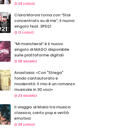
29 LUGLIO
Clara Moroni torna con “Stai
concentrato su di me”, il nuovo
singolo feat. 3PD21
13 LUGLIO
“Mi mancherai” è il nuovo
singolo di MAGO disponibile
sulle piattaforme digitali
08 GIUGNO
Anastasia: «Con "Strega"
fondo cantautorato e
modernità. Il mio è un romanzo
musicale in 30 voci»
23 GIUGNO
Il viaggio di Maila tra musica
classica, canto pop e verità
emotiva
28 LUGLIO