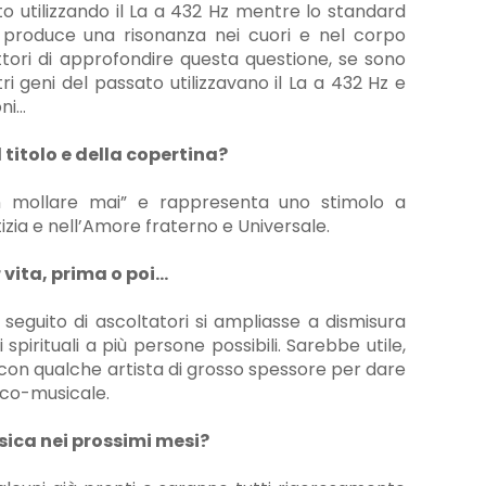
ato utilizzando il La a 432 Hz mentre lo standard
 produce una risonanza nei cuori e nel corpo
ttori di approfondire questa questione, se sono
tri geni del passato utilizzavano il La a 432 Hz e
oni…
titolo e della copertina?
on mollare mai” e rappresenta uno stimolo a
izia e nell’Amore fraterno e Universale.
 vita, prima o poi…
seguito di ascoltatori si ampliasse a dismisura
spirituali a più persone possibili. Sarebbe utile,
con qualche artista di grosso spessore per dare
tico-musicale.
sica nei prossimi mesi?