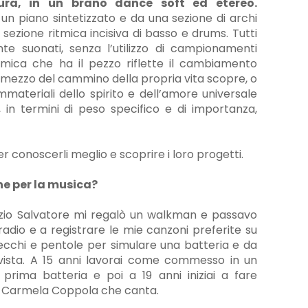
ura, in un brano dance soft ed etereo.
un piano sintetizzato e da una sezione di archi
a sezione ritmica incisiva di basso e drums. Tutti
te suonati, senza l’utilizzo di campionamenti
tmica che ha il pezzo riflette il cambiamento
el mezzo del cammino della propria vita scopre, o
 immateriali dello spirito e dell’amore universale
 in termini di peso specifico e di importanza,
er conoscerli meglio e scoprire i loro progetti.
ne per la musica?
zio Salvatore mi regalò un walkman e passavo
radio e a registrare le mie canzoni preferite su
e secchi e pentole per simulare una batteria e da
vista. A 15 anni lavorai come commesso in un
prima batteria e poi a 19 anni iniziai a fare
 Carmela Coppola che canta.