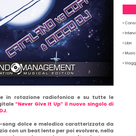
Consig
Interv
Libri
Musi
Viagg
e in rotazione radiofonica e su tutte le
gitale
“Never Give It Up” il nuovo singolo di
DJ.
-song dolce e melodica caratterizzata da
ia con un beat lento per poi evolvere, nella