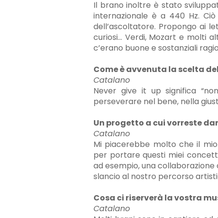
Il brano inoltre è stato svilupp
internazionale è a 440 Hz. Ciò
dell’ascoltatore. Propongo ai le
curiosi… Verdi, Mozart e molti al
c’erano buone e sostanziali ragi
Come è avvenuta la scelta del 
Catalano
Never give it up significa “n
perseverare nel bene, nella giust
Un progetto a cui vorreste dar
Catalano
Mi piacerebbe molto che il mio 
per portare questi miei concetti 
ad esempio, una collaborazione 
slancio al nostro percorso artis
Cosa ci riserverà la vostra mu
Catalano