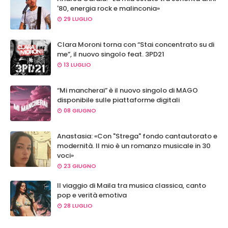
'80, energia rock e malinconia»
29 LUGLIO
Clara Moroni torna con “Stai concentrato su di
me”, il nuovo singolo feat. 3PD21
13 LUGLIO
“Mi mancherai” è il nuovo singolo di MAGO
disponibile sulle piattaforme digitali
08 GIUGNO
Anastasia: «Con "Strega" fondo cantautorato e
modernità. Il mio è un romanzo musicale in 30
voci»
23 GIUGNO
Il viaggio di Maila tra musica classica, canto
pop e verità emotiva
28 LUGLIO