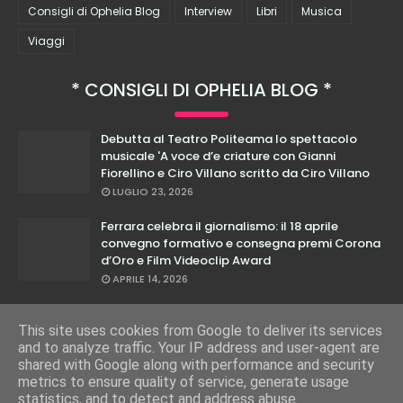
Consigli di Ophelia Blog
Interview
Libri
Musica
Viaggi
CONSIGLI DI OPHELIA BLOG
Debutta al Teatro Politeama lo spettacolo
musicale 'A voce d’e criature con Gianni
Fiorellino e Ciro Villano scritto da Ciro Villano
LUGLIO 23, 2026
Ferrara celebra il giornalismo: il 18 aprile
convegno formativo e consegna premi Corona
d’Oro e Film Videoclip Award
APRILE 14, 2026
Cristian Calabrese: dal 27 febbraio in teatro
con il suo nuovo spettacolo "E Loro Lo Sanno"
This site uses cookies from Google to deliver its services
and to analyze traffic. Your IP address and user-agent are
FEBBRAIO 17, 2026
shared with Google along with performance and security
metrics to ensure quality of service, generate usage
statistics, and to detect and address abuse.