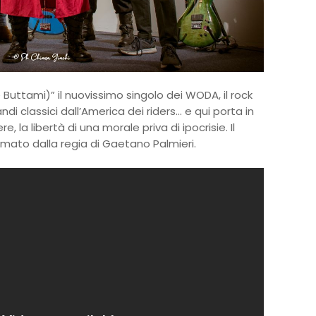
 e Buttami)” il nuovissimo singolo dei WODA, il rock
di classici dall’America dei riders... e qui porta in
, la libertà di una morale priva di ipocrisie. Il
irmato dalla regia di Gaetano Palmieri.