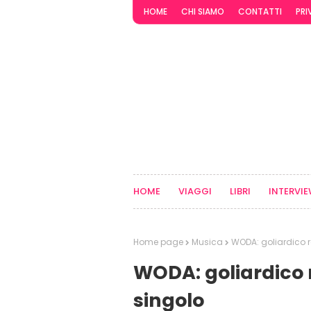
HOME
CHI SIAMO
CONTATTI
PRI
HOME
VIAGGI
LIBRI
INTERVI
Home page
Musica
WODA: goliardico r
WODA: goliardico 
singolo