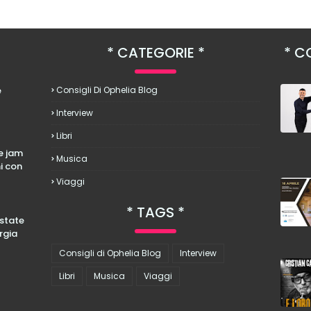
CATEGORIE
CO
è
Consigli Di Ophelia Blog
Interview
Libri
le jam
Musica
hi con
Viaggi
TAGS
estate
rgia
Consigli di Ophelia Blog
Interview
Libri
Musica
Viaggi