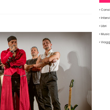
Consig
Interv
Libri
Musi
Viagg