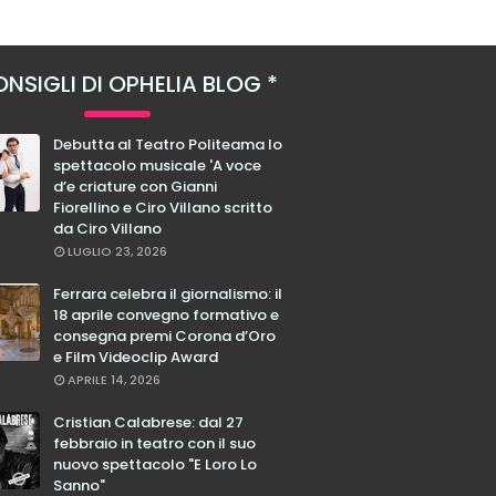
NSIGLI DI OPHELIA BLOG
Debutta al Teatro Politeama lo
spettacolo musicale 'A voce
d’e criature con Gianni
Fiorellino e Ciro Villano scritto
da Ciro Villano
LUGLIO 23, 2026
Ferrara celebra il giornalismo: il
18 aprile convegno formativo e
consegna premi Corona d’Oro
e Film Videoclip Award
APRILE 14, 2026
Cristian Calabrese: dal 27
febbraio in teatro con il suo
nuovo spettacolo "E Loro Lo
Sanno"