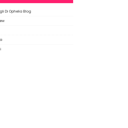
li Di Ophelia Blog
iew
ca
i