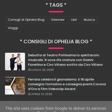
TAGS
Consigli di Ophelia Blog
Interview
Libri
Musica
Viaggi
CONSIGLI DI OPHELIA BLOG
Debutta al Teatro Politeama lo spettacolo
musicale 'A voce d’e criature con Gianni
Fiorellino e Ciro Villano scritto da Ciro Villano
LUGLIO 23, 2026
Ferrara celebra il giornalismo: il 18 aprile
convegno formativo e consegna premi Corona
d’Oro e Film Videoclip Award
APRILE 14, 2026
Cristian Calabrese: dal 27 febbraio in teatro
con il suo nuovo spettacolo "E Loro Lo Sanno"
This site uses cookies from Google to deliver its services