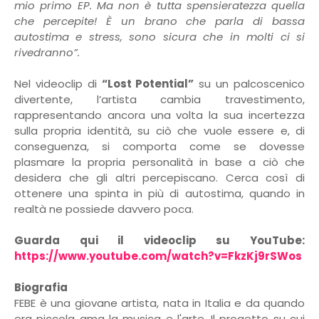
mio primo EP. Ma non è tutta spensieratezza quella
che percepite! È un brano che parla di bassa
autostima e stress, sono sicura che in molti ci si
rivedranno”.
Nel videoclip di
“Lost Potential”
su un palcoscenico
divertente, l’artista cambia travestimento,
rappresentando ancora una volta la sua incertezza
sulla propria identità, su ciò che vuole essere e, di
conseguenza, si comporta come se dovesse
plasmare la propria personalità in base a ciò che
desidera che gli altri percepiscano. Cerca così di
ottenere una spinta in più di autostima, quando in
realtà ne possiede davvero poca.
Guarda qui il videoclip su YouTube:
https://www.youtube.com/watch?v=FkzKj9rSWos
Biografia
FEBE è una giovane artista, nata in Italia e da quando
era piccola ama la musica e l'arte. Il progetto su cui