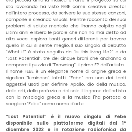
sta lavorando ha visto FEBE come creative director
nell'intero processo, da scrivere le sue stesse canzoni,
comporle e creando visuals. Mentre racconta dei suoi
problemi di salute mentale che l'hanno colpita negli
ultimi anni e libera le parole che non ha mai detto ad
alta voce, esplora tanti generi differenti per trovare
quello in cui si sente meglio. Il suo singolo di debutto
“What if” è stato seguito da “Is this living life?” e da
“Lost Potential”, tre dei cinque brani che andranno a
comporre il puzzle di “Drowning”, il primo EP dell’artista.
Il nome FEBE è un elegante nome di origine greca e
significa "luminoso". Infatti, "Febo" era uno dei tanti
aggettivi usati per definire Apollo, dio della musica,
delle arti, della profezia e del sole. Il legame dell'artista
con la mitologia greca e la musica l'ha portata a
scegliere "Febe" come nome d'arte.
“Lost Potential” è il nuovo singolo di Febe
disponibile sulle piattaforme digitali dal 1°
dicembre 2023 e in rotazione radiofonica da