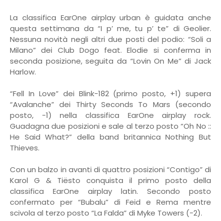
La classifica EarOne airplay urban è guidata anche
questa settimana da “I p’ me, tu p’ te” di Geolier.
Nessuna novità negli altri due posti del podio: “Soli a
Milano” dei Club Dogo feat. Elodie si conferma in
seconda posizione, seguita da “Lovin On Me” di Jack
Harlow.
“Fell In Love” dei Blink-182 (primo posto, +1) supera
“
Avalanche” dei Thirty Seconds To Mars (secondo
posto, -1) nella classifica EarOne airplay rock.
Guadagna due posizioni e sale al terzo posto “Oh No ::
He Said What?” della band britannica Nothing But
Thieves.
Con un balzo in avanti di quattro posizioni “Contigo” di
Karol G & Tiësto conquista il primo posto della
classifica EarOne airplay latin. Secondo posto
confermato per “Bubalu” di Feid e Rema mentre
scivola al terzo posto “La Falda” di Myke Towers (-2).