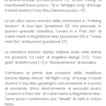
Paul Russell (nono posto, -3) e “All Night Long” di Kungs
X David Guetta X Izzy Bizu (decimo posto, +3).
La più alta nuova entrata della settimana è “Training
Season” di Dua Lipa (posizione 12) che precede, in
questa speciale classifica, “Lovers In A Past Life” di
Calvin Harris & Rag’N’Bone Man (posizione 23) e “Texas
Hold ‘Em” di Beyoncé (posizione 27).
La classifica EarOne airplay italiana vede nelle prime
tre posizioni “La noia” di Angelina Mango (+1), “Tuta
gold” di Mahmood (-1) e “Sinceramente” di Annalisa.
Cambiano le prime due posizioni della classifica
EarOne airplay dance: “All Night Long” di Kungs X David
Guetta X Izzy Bizu guadagna una posizione e si porta
al comando. Entra direttamente al secondo posto
“Lovers In A Past Life” di Calvin Harris & Rag’N’Bone Man.
Terzo posto confermato per
“
Mwaki” di Zerb & Sofiya
Nzau.