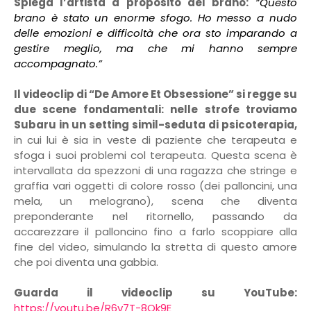
Spiega l’artista a proposito del brano:
“Questo
brano è stato un enorme sfogo. Ho messo a nudo
delle emozioni e difficoltà che ora sto imparando a
gestire meglio, ma che mi hanno sempre
accompagnato.”
Il videoclip di “De Amore Et Obsessione” si regge su
due scene fondamentali: nelle strofe troviamo
Subaru in un setting simil-seduta di psicoterapia,
in cui lui è sia in veste di paziente che terapeuta e
sfoga i suoi problemi col terapeuta. Questa scena è
intervallata da spezzoni di una ragazza che stringe e
graffia vari oggetti di colore rosso (dei palloncini, una
mela, un melograno), scena che diventa
preponderante nel ritornello, passando da
accarezzare il palloncino fino a farlo scoppiare alla
fine del video, simulando la stretta di questo amore
che poi diventa una gabbia.
Guarda il videoclip su YouTube:
https://youtu.be/R6v7T-8Ok9E