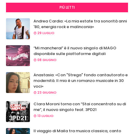
PIÙ LETTI
Andrea Cardia: «La mia estate tra sonorità anni
'80, energia rock e malinconia»
29 LUGLIO
“Mi mancherai” è il nuovo singolo di MAGO
disponibile sulle piattaforme digitali
08 GIUGNO
Anastasia: «Con "Strega" fondo cantautorato e
modernità. Il mio è un romanzo musicale in 30
voci»
23 GIUGNO
Clara Moroni torna con “Stai concentrato su di
me”, il nuovo singolo feat. 3PD21
13 LUGLIO
Il viaggio di Maila tra musica classica, canto