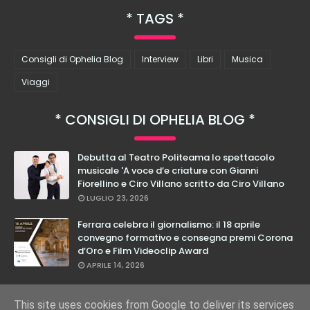
TAGS
Consigli di Ophelia Blog
Interview
Libri
Musica
Viaggi
CONSIGLI DI OPHELIA BLOG
Debutta al Teatro Politeama lo spettacolo
musicale 'A voce d’e criature con Gianni
Fiorellino e Ciro Villano scritto da Ciro Villano
LUGLIO 23, 2026
Ferrara celebra il giornalismo: il 18 aprile
convegno formativo e consegna premi Corona
d’Oro e Film Videoclip Award
APRILE 14, 2026
Cristian Calabrese: dal 27 febbraio in teatro
con il suo nuovo spettacolo "E Loro Lo Sanno"
This site uses cookies from Google to deliver its services