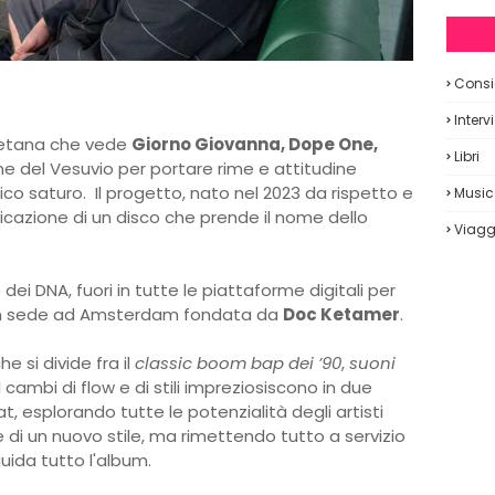
Consig
Interv
letana che vede
Giorno Giovanna, Dope One,
Libri
me del Vesuvio per portare rime e attitudine
fico saturo.
Il progetto, nato nel 2023 da rispetto e
Musi
licazione di un disco che prende il nome dello
Viagg
dei DNA, fuori in tutte le piattaforme digitali per
con sede ad Amsterdam fondata da
Doc Ketamer
.
e si divide fra il
classic boom bap dei ’90
,
suoni
cambi di flow e di stili impreziosiscono in due
t, esplorando tutte le potenzialità degli artisti
le di un nuovo stile, ma rimettendo tutto a servizio
uida tutto l'album.