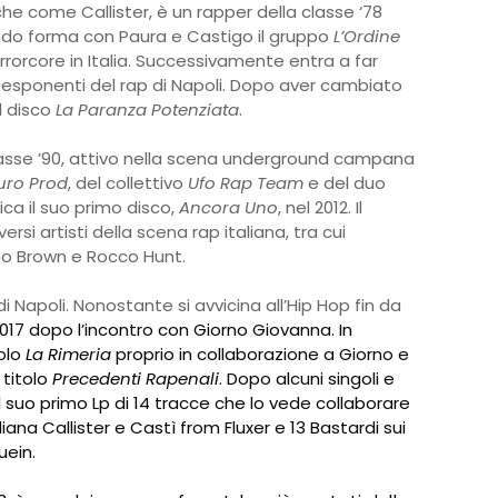
he come Callister, è un rapper della classe ‘78
ndo forma con Paura e Castigo il gruppo
L’Ordine
orrorcore in Italia. Successivamente entra a far
ti esponenti del rap di Napoli. Dopo aver cambiato
il disco
La Paranza Potenziata
.
lasse ’90, attivo nella scena underground campana
uro Prod
, del collettivo
Ufo Rap Team
e del duo
ca il suo primo disco,
Ancora Uno
, nel 2012. Il
rsi artisti della scena rap italiana, tra cui
o Brown e Rocco Hunt.
i Napoli. Nonostante si avvicina all’Hip Hop fin da
 2017 dopo l’incontro con Giorno Giovanna. In
golo
La Rimeria
proprio in collaborazione a Giorno e
 titolo
Precedenti Rapenali
. Dopo alcuni singoli e
 il suo primo Lp di 14 tracce che lo vede collaborare
liana Callister e Castì from Fluxer e 13 Bastardi sui
uein.