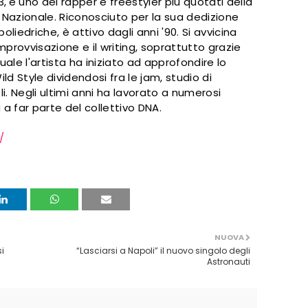
3,
è uno dei rapper e freestyler più quotati della
o Nazionale. Riconosciuto per la sua dedizione
 poliedriche,
è a
ttivo dagli anni '90
. S
i avvicina
improvvisazione e il writing, soprattutto grazie
quale l'artista ha iniziato ad approfondire lo
ild Style dividendosi fra le jam, studio di
li. Negli ultimi anni ha lavorato a numerosi
 a far parte del collettivo DNA.
/
NUOVA
i
“Lasciarsi a Napoli” il nuovo singolo degli
Astronauti