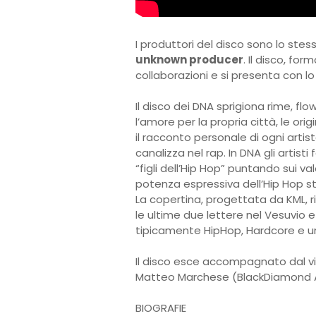
I produttori del disco sono lo ste
unknown producer
. Il disco, fo
collaborazioni e si presenta con lo
Il disco dei DNA sprigiona rime, flow
l’amore per la propria città, le orig
il racconto personale di ogni artist
canalizza nel rap. In DNA gli artis
“figli dell’Hip Hop” puntando sui va
potenza espressiva dell’Hip Hop s
La copertina, progettata da KML, r
le ultime due lettere nel Vesuvio e
tipicamente HipHop, Hardcore e u
Il disco esce accompagnato dal 
Matteo Marchese (BlackDiamond 
BIOGRAFIE