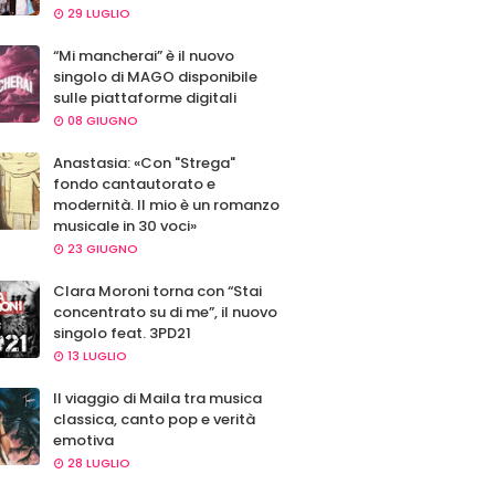
29 LUGLIO
“Mi mancherai” è il nuovo
singolo di MAGO disponibile
sulle piattaforme digitali
08 GIUGNO
Anastasia: «Con "Strega"
fondo cantautorato e
modernità. Il mio è un romanzo
musicale in 30 voci»
23 GIUGNO
Clara Moroni torna con “Stai
concentrato su di me”, il nuovo
singolo feat. 3PD21
13 LUGLIO
Il viaggio di Maila tra musica
classica, canto pop e verità
emotiva
28 LUGLIO