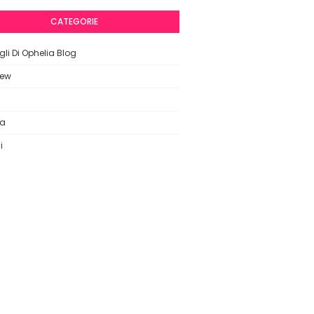
CATEGORIE
li Di Ophelia Blog
iew
ca
i