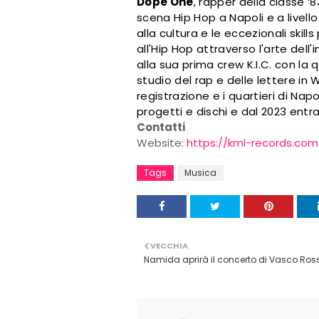
Dope One
, rapper della classe ’8
scena Hip Hop a Napoli e a livell
alla cultura e le eccezionali skills
all'Hip Hop attraverso l'arte dell'
alla sua prima crew K.I.C. con la 
studio del rap e delle lettere in W
registrazione e i quartieri di Napo
progetti
e dischi e dal 2023 entra
Contatti
Website:
https://kml-records.com
Tags
Musica
VECCHIA
Namida aprirà il concerto di Vasco Ross