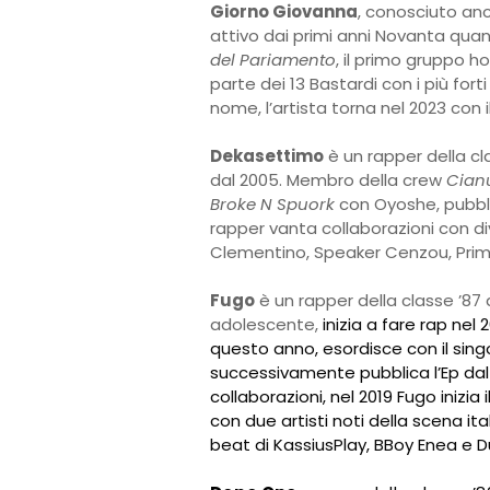
Giorno Giovanna
, conosciuto anc
attivo dai primi anni Novanta qua
del Pariamento
, il primo gruppo h
parte dei 13 Bastardi con i più for
nome, l’artista torna nel 2023 con 
Dekasettimo
è un rapper della c
dal 2005. Membro della crew
Cian
Broke N Spuork
con Oyoshe, pubbli
rapper vanta collaborazioni con dive
Clementino, Speaker Cenzou, Prim
Fugo
è un rapper della classe ’87 d
adolescente,
inizia a fare rap nel
questo anno, esordisce con il sin
successivamente pubblica l’Ep dal
collaborazioni, nel 2019 Fugo inizia
con due artisti noti della scena ita
beat di KassiusPlay, BBoy Enea e D