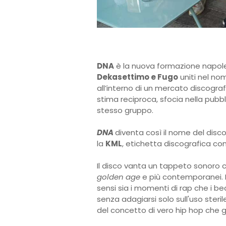
DNA
è la nuova formazione napo
Dekasettimo e Fugo
uniti nel no
all’interno di un mercato discogra
stima reciproca, sfocia nella pubb
stesso gruppo.
DNA
diventa così il nome del disco 
la
KML
, etichetta discografica 
Il disco vanta un tappeto sonoro ch
golden age
e più contemporanei. I 
sensi sia i momenti di rap che i bea
senza adagiarsi solo sull'uso steri
del concetto di vero hip hop che g