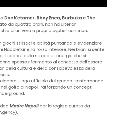
sso
Doc Ketamer, Bboy Enea, Burbuka e The
rmato da quattro brani, non ha ulteriori
 stile di un vero e proprio cypher continuo.
, giochi stilistici e abilità puntando a evidenziare
ini Napoletane, la forza interiore. Nei brani si sente
a, il sapore della strada e l’energia che si
ti fanno spesso riferimento al concetto dell’essere
lori della cultura e della consapevolezza della
tesso.
ielabora il logo ufficiale del gruppo trasformando
 nel golfo di Napoli, rafforzando un concept
nderground.
video
Madre Napoli
per la regia e curato da
Agency).