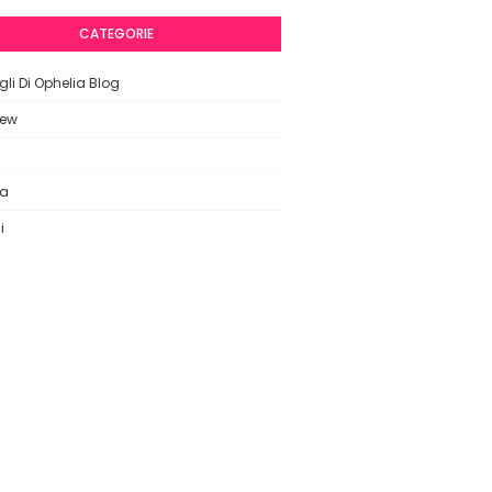
CATEGORIE
li Di Ophelia Blog
iew
ca
i