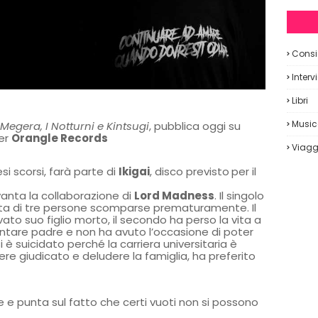
Consig
Interv
Libri
Musi
Megera, I Notturni e Kintsugi
, pubblica oggi su
er
Orangle Records
Viagg
esi scorsi, farà parte di
Ikigai
, disco previsto
per il
 vanta la collaborazione di
Lord Madness
. Il singolo
vita di tre persone scomparse prematuramente. Il
ato suo figlio morto, il secondo ha perso la vita a
entare padre e non ha avuto l’occasione di poter
si è suicidato perché la carriera universitaria è
ere giudicato e deludere la famiglia, ha preferito
e e punta sul fatto che certi vuoti non si possono