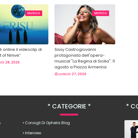
MUSICA
MUSICA
 è online il videoclip di
Sissy Castrogiovanni
 of Ninive”
protagonista dell'opera-
musical "La Regina di Sicilia": 11
IO 28, 2026
agosto a Piazza Armerina
LUGLIO 27, 2026
CATEGORIE
CO
è
Consigli Di Ophelia Blog
Interview