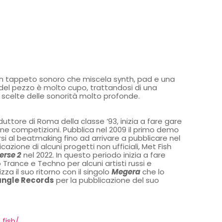
 un tappeto sonoro che miscela synth, pad e una
 del pezzo è molto cupo, trattandosi di una
scelte delle sonorità molto profonde.
oduttore di Roma della classe ’93, inizia a fare gare
une competizioni. Pubblica nel 2009 il primo demo
rsi al beatmaking fino ad arrivare a pubblicare nel
cazione di alcuni progetti non ufficiali, Met Fish
erse 2
nel 2022. In questo periodo inizia a fare
rance e Techno per alcuni artisti russi e
izza il suo ritorno con il singolo
Megera
che lo
angle Records
per la pubblicazione del suo
fish/