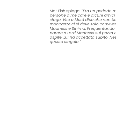
Met Fish spiega: “
Era un periodo m
persone a me care e alcuni amici
sfogo. Vite a Metà dice che non ba
mancanze ci si deve solo convivere
Madness e Sinima. Frequentando lo
parere a Lord Madness sul pezzo e
ospite. Lui ha accettato subito. Ne
questo singolo
.”