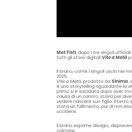
Met Fish
, dopo i tre singoli ufficiali
tutti gli store digitali
Vite a Metà
p
Il brano, come i singoli usciti nei m
2025.
Vite a Metà
, prodotto da
Sinima
,
è uno storytelling riguardante la 
primo si è suicidata dopo aver trov
causa di un cancro, stava per div
vedere nascere suo figlio. Il terzo 
stata un fallimento, pur di non ess
uccidersi.
Il brano esprime disagio, dispiacer
colmare.