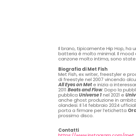
Il brano, tipicamente Hip Hop, ha
batteria è molto minimal. Il mood
canzone molto intima, sono state 
Biografia di Met Fish
Met Fish, ex writer, freestyler e pr
di freestyle nel 2007 vincendo alc
All Eyes on Met
e inizia a interessa
2011
Beats and Flow
. Dopo la pubbli
pubblica
Universe 1
nel 2021 e
Univ
anche ghost produzione in ambito T
olandesi. Il 14 febbraio 2024 ufficial
porta a firmare per l’etichetta
Or
prossimo disco.
Contatti
https://www.instagram.com/met_