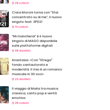
29 LUGLIO
Clara Moroni torna con “Stai
concentrato su di me”, il nuovo
singolo feat. 3PD21
13 LUGLIO
“Mi mancherai” è il nuovo
singolo di MAGO disponibile
sulle piattaforme digitali
08 GIUGNO
Anastasia: «Con "Strega"
fondo cantautorato e
modernità. Il mio è un romanzo
musicale in 30 voci»
23 GIUGNO
Il viaggio di Maila tra musica
classica, canto pop e verità
emotiva
28 LUGLIO