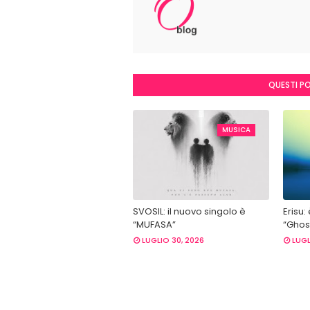
QUESTI P
MUSICA
SVOSIL: il nuovo singolo è
Erisu:
“MUFASA”
“Ghost
LUGLIO 30, 2026
LUGL