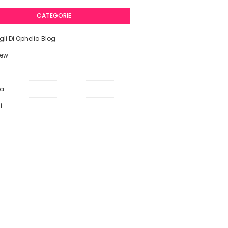
CATEGORIE
li Di Ophelia Blog
iew
ca
i