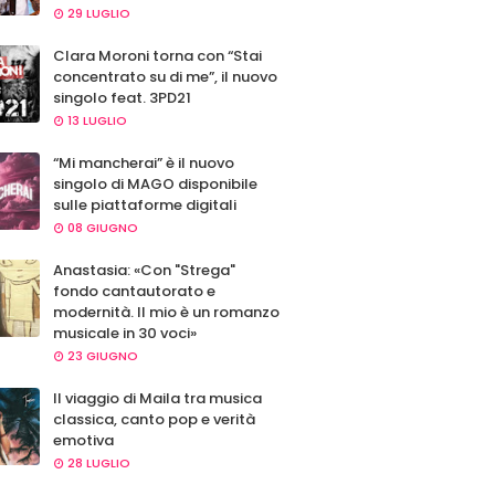
29 LUGLIO
Clara Moroni torna con “Stai
concentrato su di me”, il nuovo
singolo feat. 3PD21
13 LUGLIO
“Mi mancherai” è il nuovo
singolo di MAGO disponibile
sulle piattaforme digitali
08 GIUGNO
Anastasia: «Con "Strega"
fondo cantautorato e
modernità. Il mio è un romanzo
musicale in 30 voci»
23 GIUGNO
Il viaggio di Maila tra musica
classica, canto pop e verità
emotiva
28 LUGLIO