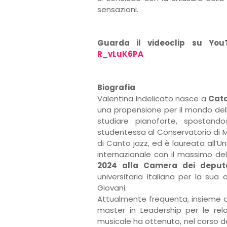
sensazioni.
Guarda il videoclip su Yo
R_vLuK6PA
Biografia
Valentina Indelicato nasce a
Cat
una propensione per il mondo delle
studiare pianoforte, spostando
studentessa al Conservatorio di Me
di Canto jazz, ed è laureata all’U
internazionale con il massimo del
2024 alla Camera dei deputa
universitaria italiana per la sua 
Giovani.
Attualmente frequenta, insieme ai 
master in Leadership per le rela
musicale ha ottenuto, nel corso deg