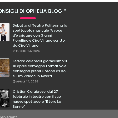
NSIGLI DI OPHELIA BLOG
Debutta al Teatro Politeama lo
spettacolo musicale 'A voce
d’e criature con Gianni
Fiorellino e Ciro Villano scritto
da Ciro Villano
LUGLIO 23, 2026
Ferrara celebra il giornalismo: il
18 aprile convegno formativo e
consegna premi Corona d’Oro
e Film Videoclip Award
APRILE 14, 2026
Cristian Calabrese: dal 27
febbraio in teatro con il suo
nuovo spettacolo "E Loro Lo
Sanno"
FEBBRAIO 17, 2026
user-agent