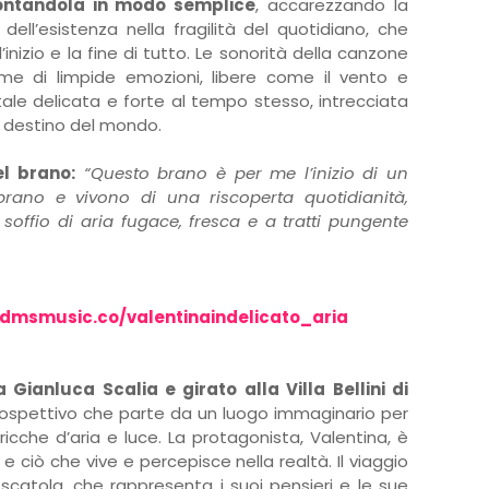
rontandola in modo semplice
, accarezzando la
ell’esistenza nella fragilità del quotidiano, che
nizio e la fine di tutto. Le sonorità della canzone
me di limpide emozioni, libere come il vento e
itale delicata e forte al tempo stesso, intrecciata
le destino del mondo.
el brano:
“Questo brano è per me l’inizio di un
brano e vivono di una riscoperta quotidianità,
soffio di aria fugace, fresca e a tratti pungente
k.dmsmusic.co/valentinaindelicato_aria
da Gianluca Scalia e girato alla Villa Bellini di
trospettivo che parte da un luogo immaginario per
cche d’aria e luce. La protagonista, Valentina, è
 ciò che vive e percepisce nella realtà. Il viaggio
 scatola, che rappresenta i suoi pensieri e le sue