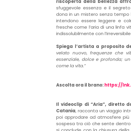
riscoperta della bellezza aff
sfuggevole essenza e il segreto d
dona in un mistero senza tempo l’i
intendono essere leggere e col
fresche come l’aria di una linfa v
indissolubilmente con l’irreversibi
Spiega l’artista a proposito d
velato nuovo, frequenze che vi
essenziale, dolce e profonda; un 
come la vita.”
Ascolta ora il brano:
https://ln
Il videoclip di “Aria”, diretto 
Catania
, racconta un viaggio in
poi approdare ad atmosfere più ri
sospesa tra ciò che sente dentro e
si conclude con la chiusura della