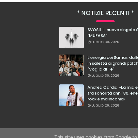
NOTIZIE RECENTI
SVOSIL: il nuovo singolo 
“MUFASA”
LUGLIO 30, 2026
L'energia dei Samar: dal
in saletta ai grandi palc
"Voglia di Te"
LUGLIO 30, 2026
Andrea Cardia: «La mia 
tra sonorità anni '80, ene
rock e malinconia»
LUGLIO 29, 2026
This site uses cookies from Google to d