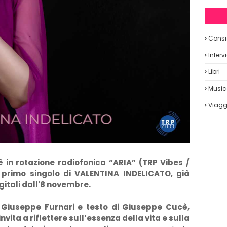
Consig
Interv
Libri
Musi
Viagg
in rotazione radiofonica “ARIA” (TRP Vibes /
 primo singolo di VALENTINA INDELICATO, già
gitali dall'8 novembre.
i Giuseppe Furnari e testo di Giuseppe Cucè,
vita a riflettere sull’essenza della vita e sulla