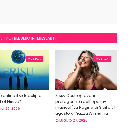
OST POTREBBERO INTERESSARTI
MUSICA
MUSICA
 è online il videoclip di
Sissy Castrogiovanni
 of Ninive”
protagonista dell'opera-
musical "La Regina di Sicilia": 11
IO 28, 2026
agosto a Piazza Armerina
LUGLIO 27, 2026