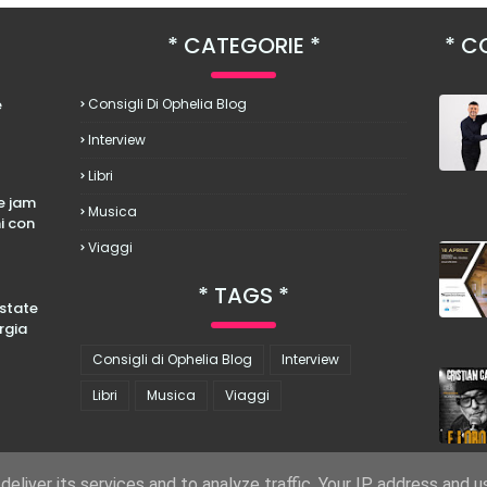
CATEGORIE
CO
è
Consigli Di Ophelia Blog
Interview
Libri
le jam
Musica
hi con
Viaggi
TAGS
estate
rgia
Consigli di Ophelia Blog
Interview
Libri
Musica
Viaggi
eliver its services and to analyze traffic. Your IP address and 