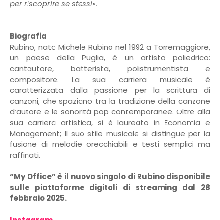
per riscoprire se stessi».
Biografia
Rubino, nato Michele Rubino nel 1992 a Torremaggiore,
un paese della Puglia, è un artista poliedrico:
cantautore, batterista, polistrumentista e
compositore. La sua carriera musicale è
caratterizzata dalla passione per la scrittura di
canzoni, che spaziano tra la tradizione della canzone
d’autore e le sonorità pop contemporanee. Oltre alla
sua carriera
artistica,
si è laureato in Economia e
Management; Il suo stile musicale si distingue per la
fusione di melodie orecchiabili e testi semplici ma
raffinati.
“My Office” è il nuovo singolo di Rubino disponibile
sulle piattaforme digitali di streaming dal 28
febbraio 2025.
Instagram