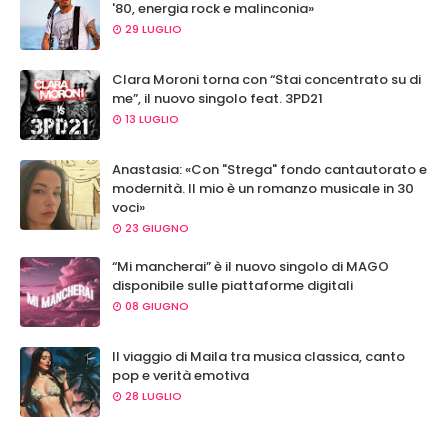
'80, energia rock e malinconia»
29 LUGLIO
Clara Moroni torna con “Stai concentrato su di
me”, il nuovo singolo feat. 3PD21
13 LUGLIO
Anastasia: «Con "Strega" fondo cantautorato e
modernità. Il mio è un romanzo musicale in 30
voci»
23 GIUGNO
“Mi mancherai” è il nuovo singolo di MAGO
disponibile sulle piattaforme digitali
08 GIUGNO
Il viaggio di Maila tra musica classica, canto
pop e verità emotiva
28 LUGLIO