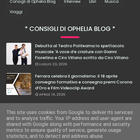
Consigli di Ophelia Blog
Interview
Libri
Musica
Viaggi
CONSIGLI DI OPHELIA BLOG
Debutta al Teatro Politeama lo spettacolo
musicale 'A voce d’e criature con Gianni
Fiorellino e Ciro Villano scritto da Ciro Villano
LUGLIO 23, 2026
Ferrara celebra il giornalismo: il 18 aprile
convegno formativo e consegna premi Corona
d’Oro e Film Videoclip Award
APRILE 14, 2026
Cristian Calabrese: dal 27 febbraio in teatro
con il suo nuovo spettacolo "E Loro Lo Sanno"
This site uses cookies from Google to deliver its services
and to analyze traffic. Your IP address and user-agent are
FEBBRAIO 17, 2026
shared with Google along with performance and security
metrics to ensure quality of service, generate usage
statistics, and to detect and address abuse.