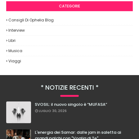
CATEGORIE
Consigli Di Ophelia Blog
Interview
Libri
Musica
Viaggi
NOTIZIE RECENTI
SVOSIL: il nuovo singolo è “MUFASA”
LUGLIO 30, 2026
L'energia dei Samar: dalle jam in saletta ai
grandi palchi con "Voglia di Te"