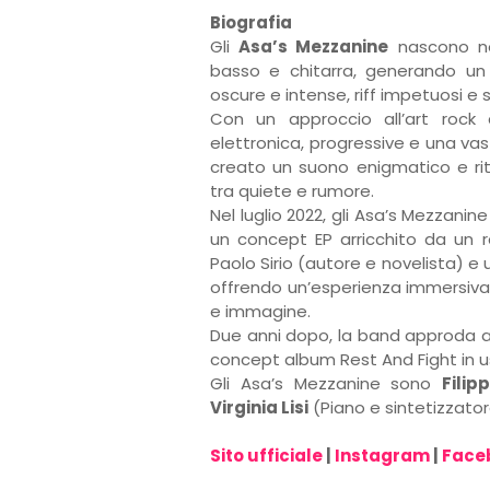
Biografia
Gli
Asa’s Mezzanine
nascono nel
basso e chitarra, generando un
oscure e intense, riff impetuosi e s
Con un approccio all’art rock 
elettronica, progressive e una vas
creato un suono enigmatico e ri
tra quiete e rumore.
Nel luglio 2022, gli Asa’s Mezzanin
un concept EP arricchito da un r
Paolo Sirio (autore e novelista) e
offrendo un’esperienza immersiva 
e immagine.
Due anni dopo, la band approda al
concept album Rest And Fight in us
Gli Asa’s Mezzanine sono
Filip
Virginia Lisi
(Piano e sintetizzato
Sito ufficiale
|
Instagram
|
Face