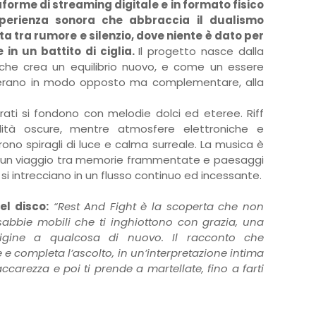
taforme di streaming digitale e in formato fisico
perienza sonora che abbraccia il dualismo
ta tra rumore e silenzio, dove niente è dato per
in un battito di ciglia.
Il progetto nasce dalla
 che crea un equilibrio nuovo, e come un essere
perano in modo opposto ma complementare, alla
rrati si fondono con melodie dolci ed eteree. Riff
ità oscure, mentre atmosfere elettroniche e
prono spiragli di luce e calma surreale. La musica è
 un viaggio tra memorie frammentate e paesaggi
si intrecciano in un flusso continuo ed incessante.
el disco:
“Rest And Fight è la scoperta che non
sabbie mobili che ti inghiottono con grazia, una
igine a qualcosa di nuovo. Il racconto che
 completa l’ascolto, in un’interpretazione intima
carezza e poi ti prende a martellate, fino a farti