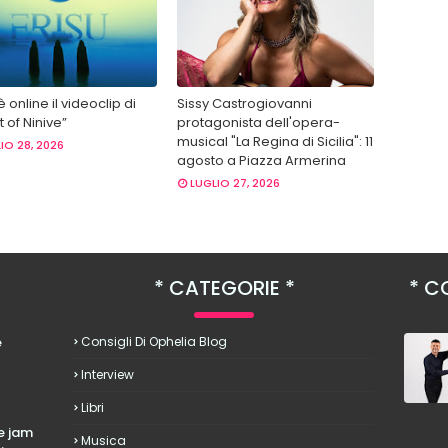
 è online il videoclip di
Sissy Castrogiovanni
 of Ninive”
protagonista dell'opera-
musical "La Regina di Sicilia": 11
IO 28, 2026
agosto a Piazza Armerina
LUGLIO 27, 2026
CATEGORIE
CO
è
Consigli Di Ophelia Blog
Interview
Libri
le jam
Musica