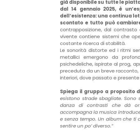
già disponibile su tutte le piat
dal 14 gennaio 2025, è un’es
dell’esistenza: una continua lot
scontato e tutto può cambiare 
contrapposizione, dal contrasto
vivente contiene sistemi che o
costante ricerca di stabilità.
Le sonorità distorte ed i ritmi se
metallici emergono da profond
psichedeliche, ispirate al prog, a
preceduta da un breve racconto,
interiori, dove passato e presente 
Spiega il gruppo a proposito d
esistono strade sbagliate. Sono 
danza di contrasti che dà or
accompagna la musica introduce e
e senza tempo. Un album che ti ac
sentire un po’ diverso.”