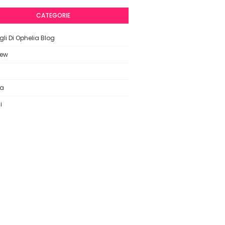
CATEGORIE
li Di Ophelia Blog
iew
ca
i