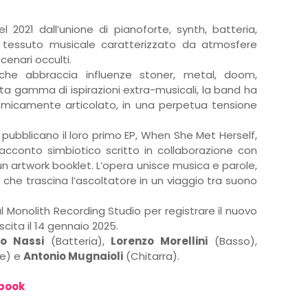
 2021 dall’unione di pianoforte, synth, batteria,
 tessuto musicale caratterizzato da atmosfere
cenari occulti.
che abbraccia influenze stoner, metal, doom,
ta gamma di ispirazioni extra-musicali, la band ha
tmicamente articolato, in una perpetua tensione
e pubblicano il loro primo EP, When She Met Herself,
acconto simbiotico scritto in collaborazione con
 un artwork booklet. L’opera unisce musica e parole,
che trascina l’ascoltatore in un viaggio tra suono
 Monolith Recording Studio per registrare il nuovo
cita il 14 gennaio 2025.
po Nassi
(Batteria),
Lorenzo Morellini
(Basso),
re) e
Antonio Mugnaioli
(Chitarra).
book