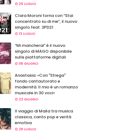
29 LUGLIO
Clara Moroni torna con “Stai
concentrato su di me”, il nuovo
singolo feat. 3PD21
13 LUGLIO
“Mi mancherai” è il nuovo
singolo di MAGO disponibile
sulle piattaforme digitali
08 GIUGNO
Anastasia: «Con "Strega"
fondo cantautorato e
modernità. Il mio è un romanzo
musicale in 30 voci»
23 GIUGNO
Il viaggio di Maila tra musica
classica, canto pop e verità
emotiva
28 LUGLIO