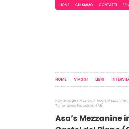
HOME
CHI SIAMO
CONTATTI
PRI
HOME
VIAGGI
LIBRI
INTERVI
Home page
Musica
Asa’s Mezzanine in c
Terranuova Bracciolini (AR)
Asa’s Mezzanine in 