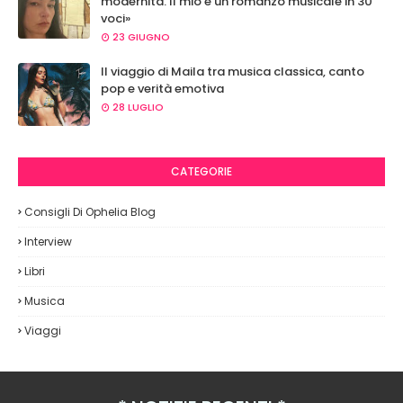
modernità. Il mio è un romanzo musicale in 30
voci»
23 GIUGNO
Il viaggio di Maila tra musica classica, canto
pop e verità emotiva
28 LUGLIO
CATEGORIE
Consigli Di Ophelia Blog
Interview
Libri
Musica
Viaggi