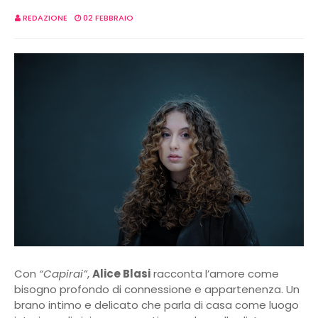
REDAZIONE
02 FEBBRAIO
Con
“Capirai”
,
Alice Blasi
racconta l’amore come
bisogno profondo di connessione e appartenenza. Un
brano intimo e delicato che parla di casa come luogo