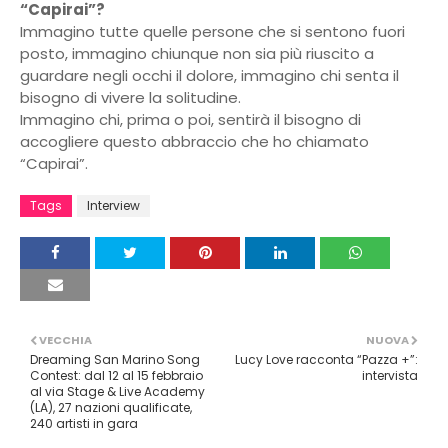
“Capirai”?
Immagino tutte quelle persone che si sentono fuori
posto, immagino chiunque non sia più riuscito a
guardare negli occhi il dolore, immagino chi senta il
bisogno di vivere la solitudine.
Immagino chi, prima o poi, sentirà il bisogno di
accogliere questo abbraccio che ho chiamato
“Capirai”.
Tags
Interview
VECCHIA
NUOVA
Dreaming San Marino Song
Lucy Love racconta “Pazza +”:
Contest: dal 12 al 15 febbraio
intervista
al via Stage & Live Academy
(LA), 27 nazioni qualificate,
240 artisti in gara