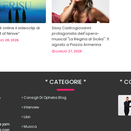
 è online il videoclip di
Sissy Castrogiovanni
 of Ninive”
protagonista dell'opera-
musical "La Regina di Sicilia": 11
IO 28, 2026
agosto a Piazza Armerina
LUGLIO 27, 2026
CATEGORIE
CO
è
Consigli Di Ophelia Blog
Interview
Libri
le jam
Musica
hi con