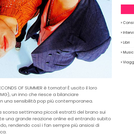
Consig
Interv
Libri
Musi
Viagg
ECONDS OF SUMMER è tornata! È uscito il loro
G), un inno che riesce a bilanciare
 una sensibilità pop più contemporanea.
a scorsa settimana piccoli estratti del brano sui
e una grande reazione online ed entrando subito
ondo, rendendo così i fan sempre più ansiosi di
ca.