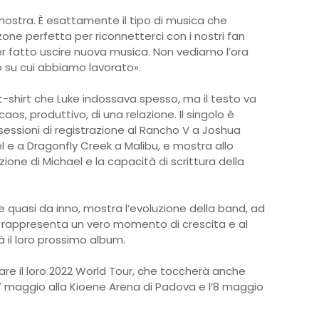
stra. È esattamente il tipo di musica che
ne perfetta per riconnetterci con i nostri fan
 fatto uscire nuova musica. Non vediamo l’ora
o su cui abbiamo lavorato».
na t-shirt che Luke indossava spesso, ma il testo va
 caos, produttivo, di una relazione. Il singolo è
 sessioni di registrazione al Rancho V a Joshua
el e a Dragonfly Creek a Malibu, e mostra allo
one di Michael e la capacità di scrittura della
 e quasi da inno, mostra l’evoluzione della band, ad
à, rappresenta un vero momento di crescita e al
 il loro prossimo album.
iare il loro 2022 World Tour, che toccherà anche
il 7 maggio alla Kioene Arena di Padova e l’8 maggio