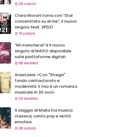
29 LUGLIO
Clara Moroni torna con “Stai
concentrato su di me”, il nuovo
singolo feat. 3PD21
13 LUGLIO
“Mi mancherai” è il nuovo
singolo di MAGO disponibile
sulle piattaforme digitali
08 GIUGNO
Anastasia: «Con "Strega"
fondo cantautorato e
modernità. Il mio è un romanzo
musicale in 30 voci»
23 GIUGNO
Il viaggio di Maila tra musica
classica, canto pop e verità
emotiva
28 LUGLIO