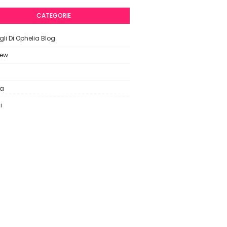
CATEGORIE
li Di Ophelia Blog
iew
ca
i