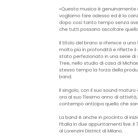
«Questa musica è genuinamente no
vogliamo fare adesso ed è la canzo
dopo così tanto tempo senza aver
che tutti possano ascoltare quell
Il titolo del brano si riferisce a u
molto più in profondità e riflette il
stato perfezionato in una serie di
Tree, nello studio di casa di Micha
stesso tempo la forza della produzi
band.
Il singolo, con il suo sound maturo
ora al suo 11esimo anno di attivit
contempo anticipa quello che sarà
La band è anche in procinto di iniz
l’Italia in due appuntamenti live: 
al Lorenzini District di Milano.