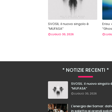
SVOSIL: il nuovo singolo è
Erisu:
“MUFASA”
“Ghost
LUGLIO 30, 2026
LUGL
NOTIZIE RECENTI
SVOSIL: il nuovo singolo 
“MUFASA”
LUGLIO 30, 2026
L'energia dei Samar: dal
in saletta ai grandi palc