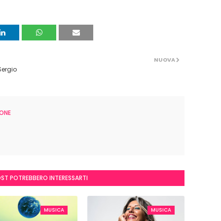
NUOVA
Sergio
ONE
OST POTREBBERO INTERESSARTI
MUSICA
MUSICA