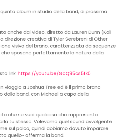
quinto album in studio della band, di prossima
ta anche dal video, diretto da Lauren Dunn (Kali
a direzione creativa di Tyler Serebreni di Other
sione visiva del brano, caratterizzata da sequenze
, che sposano perfettamente la natura della
sto link:
https://youtu.be/GoQ85cs5fk0
 viaggio a Joshua Tree ed è il primo brano
 dalla band, con Michael a capo della
ito che se vuoi qualcosa che rappresenta
farla tu stesso. Volevamo quel sound avvolgente
me sul palco, quindi abbiamo dovuto imparare
utto quello» afferma la band.