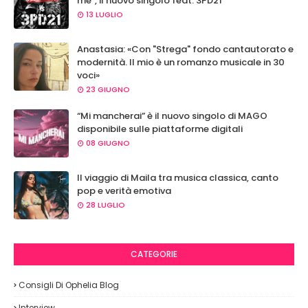
me”, il nuovo singolo feat. 3PD21
13 LUGLIO
Anastasia: «Con "Strega" fondo cantautorato e
modernità. Il mio è un romanzo musicale in 30
voci»
23 GIUGNO
“Mi mancherai” è il nuovo singolo di MAGO
disponibile sulle piattaforme digitali
08 GIUGNO
Il viaggio di Maila tra musica classica, canto
pop e verità emotiva
28 LUGLIO
CATEGORIE
Consigli Di Ophelia Blog
Interview