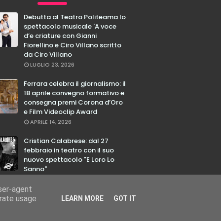
Debutta al Teatro Politeama lo
spettacolo musicale 'A voce
d’e criature con Gianni
Fiorellino e Ciro Villano scritto
da Ciro Villano
LUGLIO 23, 2026
Ferrara celebra il giornalismo: il
18 aprile convegno formativo e
consegna premi Corona d’Oro
e Film Videoclip Award
APRILE 14, 2026
Cristian Calabrese: dal 27
febbraio in teatro con il suo
nuovo spettacolo "E Loro Lo
Sanno"
FEBBRAIO 17, 2026
user-agent
erate usage
LEARN MORE
GOT IT