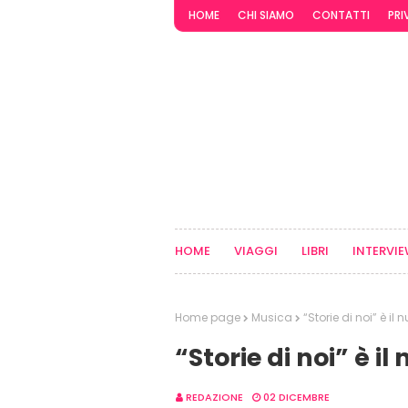
HOME
CHI SIAMO
CONTATTI
PRI
HOME
VIAGGI
LIBRI
INTERVI
Home page
Musica
“Storie di noi” è i
“Storie di noi” è i
REDAZIONE
02 DICEMBRE