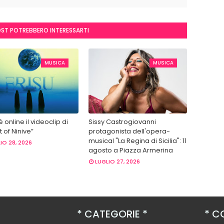
OST POTREBBERO INTERESSARTI
MUSICA
MUSICA
 è online il videoclip di
Sissy Castrogiovanni
 of Ninive”
protagonista dell'opera-
musical "La Regina di Sicilia": 11
IO 28, 2026
agosto a Piazza Armerina
LUGLIO 27, 2026
CATEGORIE
CO