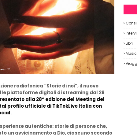
Consig
Interv
Libri
Musi
Viagg
ione radiofonica “Storie di noi”, il nuovo
lle piattaforme digitali di streaming dal 29
o presentato alla 28° edizione del Meeting del
al profilo ufficiale di TikTokLive Italia con
ocial.
 esperienze autentiche: storie di persone che,
vato un avvicinamento a Dio, ciascuno secondo