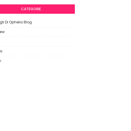
CATEGORIE
li Di Ophelia Blog
iew
ca
i