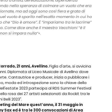
fferto d’ansia, derealizzazione, dipendenza
mondo nella speranza di colmare un vuoto che era
iornate, ma ad oggi sono così fiera e grata di
uel vuoto è sparito nell’esatto momento in cui ho
 che “Dio è amore”. È “impariamo tra le lacrime”
zo. Come dice anche il maestro Vecchioni “è il
 non si impara nulla”».
orrado, 21 anni, Avellino.
Figlia d'arte, si avvicina
anni. Diplomata al Liceo Musicale di Avellino dove
rte. Cantautrice e producer, inizia a pubblicare i
nico, moda ed introspezione sono la chiave della
 Nell'estate 2023 partecipa al RDS Summer Festival
lla rosa dei 27 artisti selezionati da Rockit tra le
 Belli 2023".
Meeting del Mare quest’anno, il 31 maggio in
y Sax ed è tra le 300 convocazioni di Area