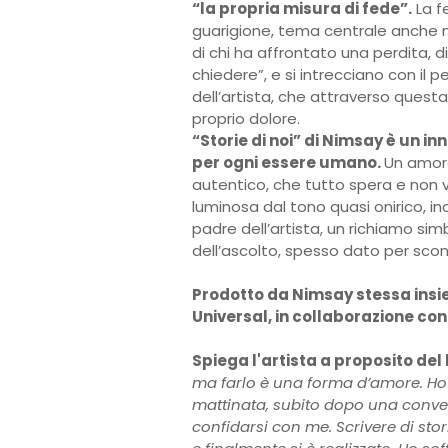
“la propria misura di fede”.
La f
guarigione, tema centrale anche ne
di chi ha affrontato una perdita, 
chiedere”, e si intrecciano con il 
dell’artista, che attraverso questa
proprio dolore.
“Storie di noi” di Nimsay è un in
per ogni essere umano.
Un amore
autentico, che tutto spera e non
luminosa dal tono quasi onirico, i
padre dell’artista, un richiamo sim
dell’ascolto, spesso dato per sco
Prodotto da Nimsay stessa insiem
Universal, in collaborazione con
Spiega l'artista a proposito del
ma farlo è una forma d’amore. Ho 
mattinata, subito dopo una conver
confidarsi con me. Scrivere di sto