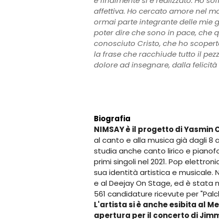
e finalmente si è realizzato. Ho so
affettiva. Ho cercato amore nel 
ormai parte integrante delle mie g
poter dire che sono in pace, che q
conosciuto Cristo, che ho scoperto
la frase che racchiude tutto il pez
dolore ad insegnare, dalla felicità
Biografia
NIMSAY è il progetto di Yasmin C
al canto e alla musica già dagli 8 
studia anche canto lirico e pianofo
primi singoli nel 2021. Pop elettro
sua identità artistica e musicale.
e al Deejay On Stage, ed è stata ne
561 candidature ricevute per "Palchi
L'artista si è anche esibita al 
apertura per il concerto di Jimm