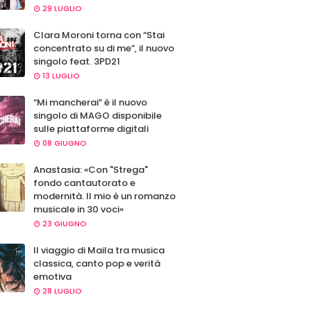
29 LUGLIO
Clara Moroni torna con “Stai
concentrato su di me”, il nuovo
singolo feat. 3PD21
13 LUGLIO
“Mi mancherai” è il nuovo
singolo di MAGO disponibile
sulle piattaforme digitali
08 GIUGNO
Anastasia: «Con "Strega"
fondo cantautorato e
modernità. Il mio è un romanzo
musicale in 30 voci»
23 GIUGNO
Il viaggio di Maila tra musica
classica, canto pop e verità
emotiva
28 LUGLIO