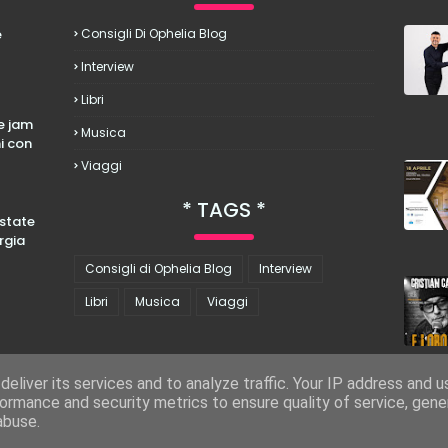
è
Consigli Di Ophelia Blog
Interview
Libri
le jam
Musica
hi con
Viaggi
TAGS
estate
rgia
Consigli di Ophelia Blog
Interview
Libri
Musica
Viaggi
eliver its services and to analyze traffic. Your IP address and 
ormance and security metrics to ensure quality of service, gen
abuse.
COPYRIGHT ©
2026
OPHELIA BLOG