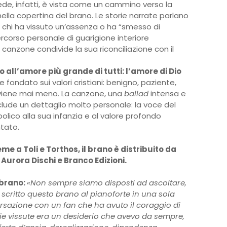
ede, infatti, è vista come un cammino verso la
lla copertina del brano. Le storie narrate parlano
di chi ha vissuto un’assenza o ha “smesso di
percorso personale di guarigione interiore
 canzone condivide la sua riconciliazione con il
no all’amore più grande di tutti: l’amore di Dio
 fondato sui valori cristiani: benigno, paziente,
 viene mai meno. La canzone, una
ballad
intensa e
nclude un dettaglio molto personale: la voce del
bolico alla sua infanzia e al valore profondo
ntato.
e a Toli e Torthos, il brano è distribuito da
 Aurora Dischi e Branco Edizioni.
 brano:
«Non sempre siamo disposti ad ascoltare,
scritto questo brano al pianoforte in una sola
sazione con un fan che ha avuto il coraggio di
rie vissute era un desiderio che avevo da sempre,