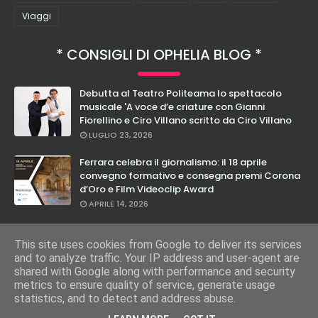
Viaggi
CONSIGLI DI OPHELIA BLOG
Debutta al Teatro Politeama lo spettacolo
musicale 'A voce d’e criature con Gianni
Fiorellino e Ciro Villano scritto da Ciro Villano
LUGLIO 23, 2026
Ferrara celebra il giornalismo: il 18 aprile
convegno formativo e consegna premi Corona
d’Oro e Film Videoclip Award
APRILE 14, 2026
Cristian Calabrese: dal 27 febbraio in teatro
con il suo nuovo spettacolo "E Loro Lo Sanno"
This site uses cookies from Google to deliver its services
and to analyze traffic. Your IP address and user-agent are
FEBBRAIO 17, 2026
shared with Google along with performance and security
metrics to ensure quality of service, generate usage
statistics, and to detect and address abuse.
COPYRIGHT ©
2026
OPHELIA BLOG