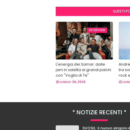
QUESTI P
INTERVIEW
L'energia dei Samar: dalle
Andre
jam in saletta ai grandi palchi
tra so
con "Voglia di Te"
rock 
LUGLIO 30, 2026
LUGL
NOTIZIE RECENTI
SVOSIL: il nuovo singolo 