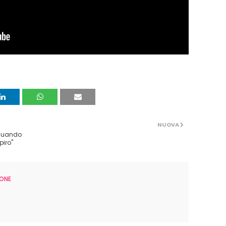
NUOVA
 quando
piro"
ONE