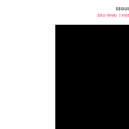
SEGUI
Sito Web
|
In