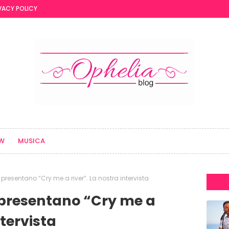
VACY POLICY
EW
MUSICA
presentano “Cry me a river”. La nostra intervista
 presentano “Cry me a
ntervista