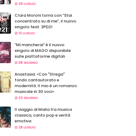
29 LUGLIO
Clara Moroni torna con “Stai
concentrato su di me”, il nuovo
singolo feat. 3PD21
13 LUGLIO
“Mi mancherai” è il nuovo
singolo di MAGO disponibile
sulle piattaforme digitali
08 GIUGNO
Anastasia: «Con "Strega"
fondo cantautorato e
modernità. Il mio è un romanzo
musicale in 30 voci»
23 GIUGNO
Il viaggio di Maila tra musica
classica, canto pop e verità
emotiva
28 LUGLIO