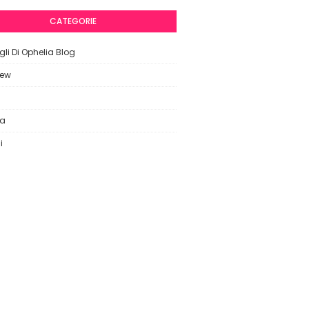
CATEGORIE
li Di Ophelia Blog
iew
ca
i