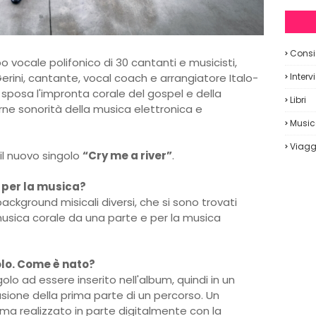
Consig
 vocale polifonico di 30 cantanti e musicisti,
rini, cantante, vocal coach e arrangiatore Italo-
Interv
 sposa l'impronta corale del gospel e della
Libri
rne sonorità della musica elettronica e
Musi
Viagg
il nuovo singolo
“Cry me a river”
.
 per la musica?
ackground misicali diversi, che si sono trovati
musica corale da una parte e per la musica
olo. Come è nato?
olo ad essere inserito nell'album, quindi in un
sione della prima parte di un percorso. Un
ma realizzato in parte digitalmente con la