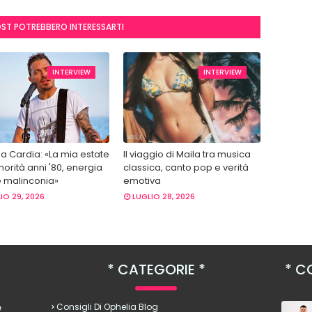
OST POTREBBERO INTERESSARTI
INTERVIEW
INTERVIEW
a Cardia: «La mia estate
Il viaggio di Maila tra musica
norità anni '80, energia
classica, canto pop e verità
e malinconia»
emotiva
IO 29, 2026
LUGLIO 28, 2026
CATEGORIE
CO
è
Consigli Di Ophelia Blog