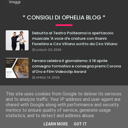
Viaggi
CONSIGLI DI OPHELIA BLOG
Debutta al Teatro Politeama lo spettacolo
musicale 'A voce d’e criature con Gianni
Fiorellino e Ciro Villano scritto da Ciro Villano
LUGLIO 23, 2026
Ferrara celebra il giornalismo: il 18 aprile
convegno formativo e consegna premi Corona
d’Oro e Film Videoclip Award
APRILE 14, 2026
Cristian Calabrese: dal 27 febbraio in teatro
con il suo nuovo spettacolo "E Loro Lo Sanno"
This site uses cookies from Google to deliver its services
and to analyze traffic. Your IP address and user-agent are
FEBBRAIO 17, 2026
shared with Google along with performance and security
metrics to ensure quality of service, generate usage
statistics, and to detect and address abuse.
COPYRIGHT ©
2026
OPHELIA BLOG
LEARN MORE
GOT IT